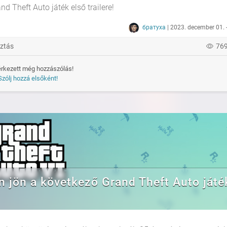
d Theft Auto játék első trailere!
братуха
| 2023. december 01. 
ztás
76
rkezett még hozzászólás!
Szólj hozzá elsőként!
 jön a következő Grand Theft Auto játé