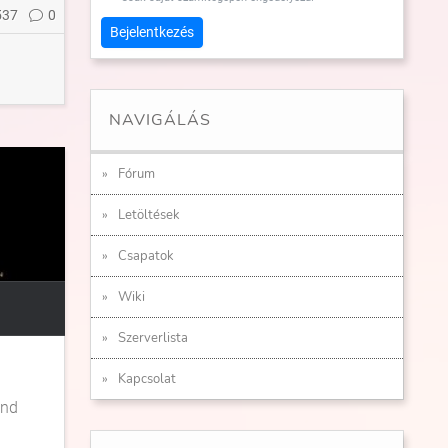
537
0
Bejelentkezés
NAVIGÁLÁS
Fórum
Letöltések
Csapatok
Wiki
Szerverlista
Kapcsolat
and