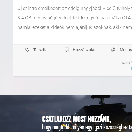
Új szintre emelkedett az eddig nagyjából Vice City helys
3.4 GB mennyiségű videót tett fel egy felhasznál a GTA Fo
hamis, ezeket a videók nem ajánljuk azoknak, akik nem 
Tetszik
Hozzászólás
Megos
Nem é
CSATLAKOZZ MOST HOZZÁNK,
hogy megtudd, milyen egy igazi közösséghez ta