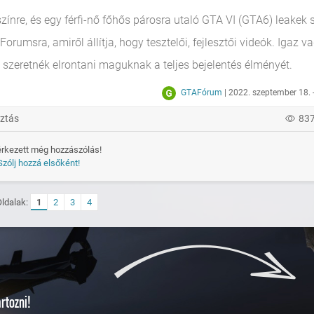
zínre, és egy férfi-nő főhős párosra utaló GTA VI (GTA6) leakek 
rumsra, amiről állítja, hogy tesztelői, fejlesztői videók. Igaz v
szeretnék elrontani maguknak a teljes bejelentés élményét.
GTAFórum
| 2022. szeptember 18. 
ztás
83
rkezett még hozzászólás!
Szólj hozzá elsőként!
Oldalak:
1
2
3
4
rtozni!