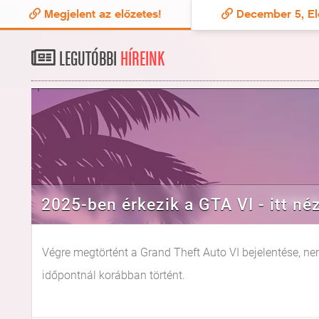
Megjelent az előzetes!
December 5, El
LEGUTÓBBI
HÍREINK
2025-ben érkezik a GTA VI - itt né
Végre megtörtént a Grand Theft Auto VI bejelentése, nem
időpontnál korábban történt.