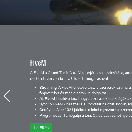
FiveM
A FiveM a Grand Theft Auto V többjátékos módosítása, amel
dedikált szervereken, a Cfx.re támogatásával.
Streaming: A FiveM lehetővé teszi a szerverek számára,
fegyvereket és más dinamikus dolgokat.
AI: FiveM lehetővé teszi hogy a szerverek használják az e
Sync: A FiveM kihasználja a Rockstar hálózati kódját, így
OneSync: Akár 1024 játékos is lehet egyszerre a szerve
Programozás: Támogatja a Lua, C# és Javascript nyelvet
Letöltés