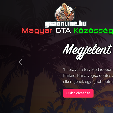
December 
Previous
A Rockstar Games bejelente
hogy december 5-én, budapes
Auto játék első trailere!
Cikk elolvasása