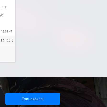
sora:
agy
- 12:31:47
714
0
Csatlakozás!