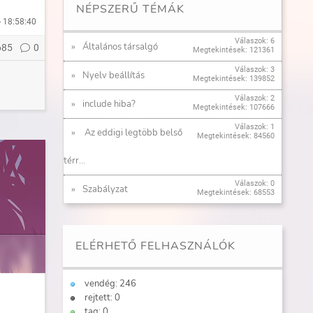
NÉPSZERŰ TÉMÁK
- 18:58:40
Válaszok: 6
Általános társalgó
685
0
Megtekintések: 121361
Válaszok: 3
Nyelv beállítás
Megtekintések: 139852
Válaszok: 2
include hiba?
Megtekintések: 107666
Válaszok: 1
Az eddigi legtöbb belső
Megtekintések: 84560
térr...
Válaszok: 0
Szabályzat
Megtekintések: 68553
ELÉRHETŐ FELHASZNÁLÓK
vendég: 246
rejtett: 0
tag: 0