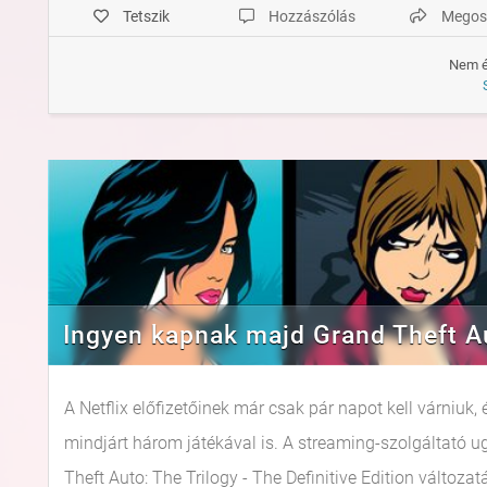
Tetszik
Hozzászólás
Megos
Nem é
Ingyen kapnak majd Grand Theft Aut
A Netflix előfizetőinek már csak pár napot kell várniu
mindjárt három játékával is. A streaming-szolgáltató 
Theft Auto: The Trilogy - The Definitive Edition változ