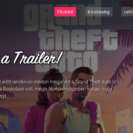
Főoldal
Közösség
Let
5, Trailer
tte egy nagyon-nagyon csodálatos pálmafás háttérrel,
ti idő szerint 15:00-kor debütál a következő Grand Theft