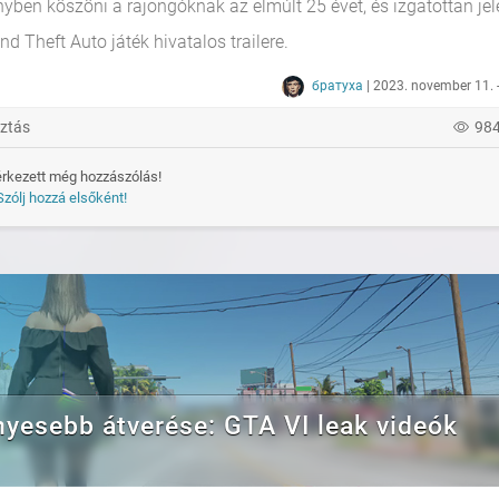
en köszöni a rajongóknak az elmúlt 25 évet, és izgatottan jele
 Theft Auto játék hivatalos trailere.
братуха
| 2023. november 11. 
ztás
98
rkezett még hozzászólás!
Szólj hozzá elsőként!
nyesebb átverése: GTA VI leak videók