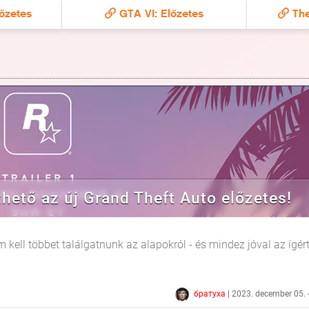
őzetes
GTA VI: Előzetes
The
zhető az új Grand Theft Auto előzetes!
 kell többet találgatnunk az alapokról - és mindez jóval az ígér
братуха
| 2023. december 05. 