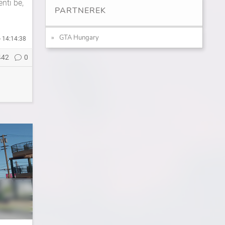
nti be,
PARTNEREK
GTA Hungary
- 14:14:38
442
0