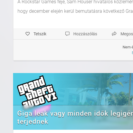
A Rockstar Games feje, Sam Houser hivatalos közleményb
hogy december elején kerül bemutatásra következő Grand
Tetszik
Hozzászólás
Megos
Nem é
Giga leak vagy minden idők legigé
terjednek