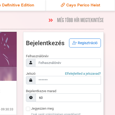
 Definitive Edition
Cayo Perico Heist
MÉG TÖBB HÍR MEGTEKINTÉSE
Bejelentkezés
Regisztráció
Felhasználónév
Jelszó
Elfelejtetted a jelszavad?
t
Bejelentkezve marad
Jegyezzen meg
- 09:30:33
Csak saját számítógépen engedélyezd!