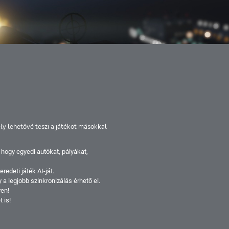
y lehetővé teszi a játékot másokkal
 hogy egyedi autókat, pályákat,
redeti játék AI-ját.
 a legjobb szinkronizálás érhető el.
ren!
 is!