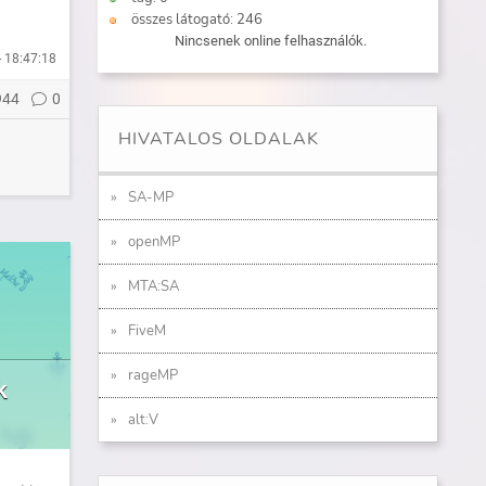
összes látogató: 246
Nincsenek online felhasználók.
- 18:47:18
944
0
HIVATALOS OLDALAK
SA-MP
openMP
MTA:SA
FiveM
rageMP
k
alt:V