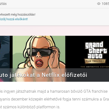
ztás
108
rkezett még hozzászólás!
Szólj hozzá elsőként!
o játékokat a Netflix előfizetői
k, és ingyen játszhatnak majd a hamarosan bővülő GTA franchise
ugyanis december közepén elérhetővé fogja tenni számukra a Gr
atát számos különböző platformon is.