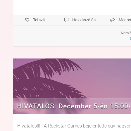
Tetszik
Hozzászólás
Megos
Nem é
HIVATALOS: December 5-én 15:00-ko
Hivatalos!!!!! A Rockstar Games bejelentette egy nagy