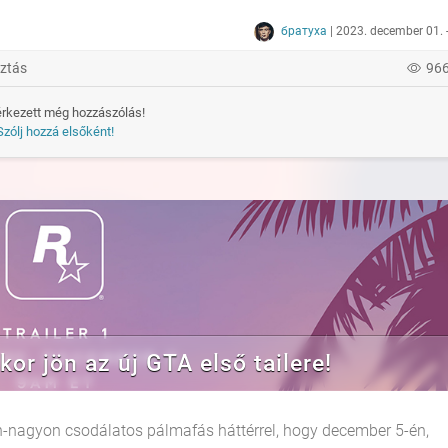
братуха
| 2023. december 01. 
ztás
96
rkezett még hozzászólás!
Szólj hozzá elsőként!
r jön az új GTA első tailere!
on-nagyon csodálatos pálmafás háttérrel, hogy december 5-én,