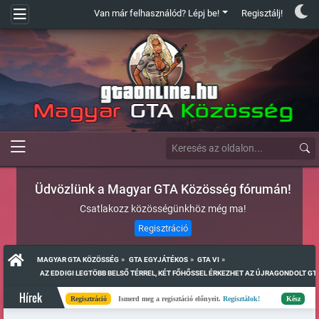
Van már felhasználód? Lépj be!
Regisztálj!
Üdvözlünk a Magyar GTA Közösség fórumán!
Csatlakozz közösségünkhöz még ma!
Regisztráció
»
»
»
MAGYAR GTA KÖZÖSSÉG
GTA EGYJÁTÉKOS
GTA VI
  AZ EDDIGI LEGTÖBB BELSŐ TÉRREL, KÉT FŐHŐSSEL ÉRKEZHET AZ ÚJRAGONDOLT GTA
Hírek
Regisztráció
Ismerd meg a regisztáció előnyeit.
Regisztálok!
Kész
Elkészült a 