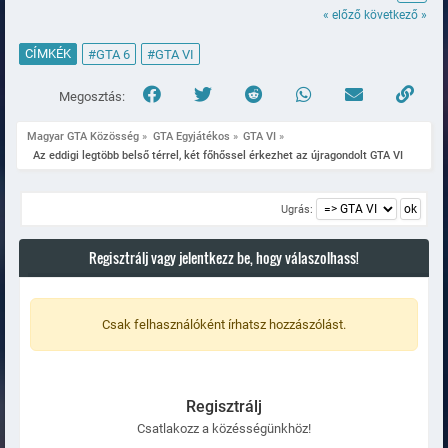
« előző
következő »
CÍMKÉK
#GTA 6
#GTA VI
Megosztás:
Magyar GTA Közösség
»
GTA Egyjátékos
»
GTA VI
»
  Az eddigi legtöbb belső térrel, két főhőssel érkezhet az újragondolt GTA VI
Ugrás:
Regisztrálj vagy jelentkezz be, hogy válaszolhass!
Csak felhasználóként írhatsz hozzászólást.
Regisztrálj
Csatlakozz a közésségünkhöz!