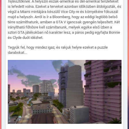
fejlesztőknek
. A helyszín észak-amerikai és dél-amerikai területeket
is lefedett volna. Ezeket a terveket azonban időközben átdolgozták, és
végül a Miami mintájára készülő Vice City-re és környékére fókuszál
majd a helyszín. Arról is ír a Bloomberg, hogy az eddigi legtöbb belső
térre számíthatunk, amiben a GTA V igencsak gyengén teljesített. Két
irányítható főhősre kell számítanunk, melyek egyike első ízben a
sztori GTA játékokban nő karakter lesz, a páros pedig egyfajta Bonnie
és Clyde duót idézhet.
Tegyük fel, hogy mindez igaz, és rakjuk helyre ezeket a puzzle
darabokat...