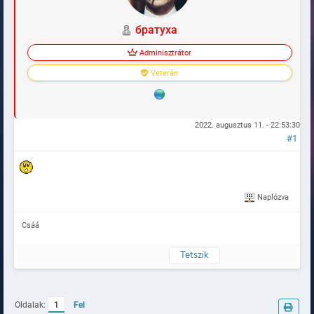
братуха
Adminisztrátor
Veterán
2022. augusztus 11. - 22:53:30
#1
Naplózva
Csáá
Tetszik
Oldalak:
1
Fel