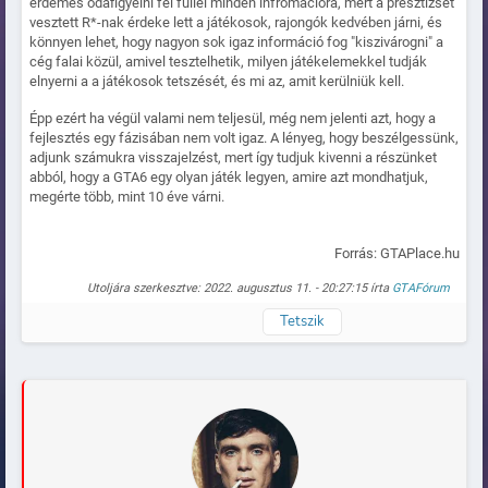
érdemes odafigyelni fél füllel minden infromációra, mert a presztízsét
vesztett R*-nak érdeke lett a játékosok, rajongók kedvében járni, és
könnyen lehet, hogy nagyon sok igaz információ fog "kiszivárogni" a
cég falai közül, amivel tesztelhetik, milyen játékelemekkel tudják
elnyerni a a játékosok tetszését, és mi az, amit kerülniük kell.
Épp ezért ha végül valami nem teljesül, még nem jelenti azt, hogy a
fejlesztés egy fázisában nem volt igaz. A lényeg, hogy beszélgessünk,
adjunk számukra visszajelzést, mert így tudjuk kivenni a részünket
abból, hogy a GTA6 egy olyan játék legyen, amire azt mondhatjuk,
megérte több, mint 10 éve várni.
Forrás: GTAPlace.hu
Utoljára szerkesztve: 2022. augusztus 11. - 20:27:15 írta
GTAFórum
Tetszik
Naplózva