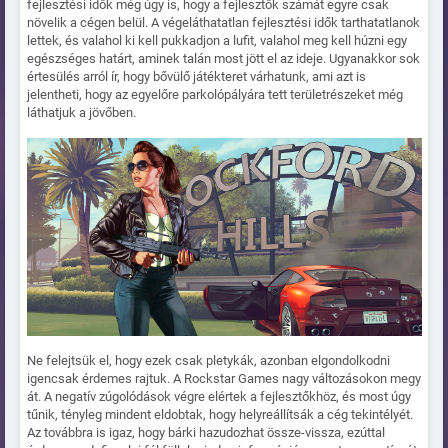
fejlesztési idők még úgy is, hogy a fejlesztők számát egyre csak
növelik a cégen belül. A végeláthatatlan fejlesztési idők tarthatatlanok
lettek, és valahol ki kell pukkadjon a lufit, valahol meg kell húzni egy
egészséges határt, aminek talán most jött el az ideje. Ugyanakkor sok
értesülés arról ír, hogy bővülő játékteret várhatunk, ami azt is
jelentheti, hogy az egyelőre parkolópályára tett területrészeket még
láthatjuk a jövőben.
Ne felejtsük el, hogy ezek csak pletykák, azonban elgondolkodni
igencsak érdemes rajtuk. A Rockstar Games nagy változásokon megy
át. A negatív zúgolódások végre elértek a fejlesztőkhöz, és most úgy
tűnik, tényleg mindent eldobtak, hogy helyreállítsák a cég tekintélyét.
Az továbbra is igaz, hogy bárki hazudozhat össze-vissza, ezúttal