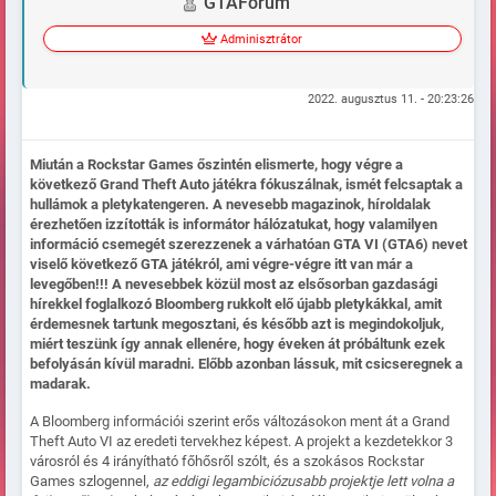
GTAFórum
Adminisztrátor
2022. augusztus 11. - 20:23:26
Miután a Rockstar Games őszintén elismerte, hogy végre a
következő Grand Theft Auto játékra fókuszálnak, ismét felcsaptak a
hullámok a pletykatengeren. A nevesebb magazinok, híroldalak
érezhetően izzították is informátor hálózatukat, hogy valamilyen
információ csemegét szerezzenek a várhatóan GTA VI (GTA6) nevet
viselő következő GTA játékról, ami végre-végre itt van már a
levegőben!!! A nevesebbek közül most az elsősorban gazdasági
hírekkel foglalkozó Bloomberg rukkolt elő újabb pletykákkal, amit
érdemesnek tartunk megosztani, és később azt is megindokoljuk,
miért teszünk így annak ellenére, hogy éveken át próbáltunk ezek
befolyásán kívül maradni. Előbb azonban lássuk, mit csicseregnek a
madarak.
A Bloomberg információi szerint erős változásokon ment át a Grand
Theft Auto VI az eredeti tervekhez képest. A projekt a kezdetekkor 3
városról és 4 irányítható főhősről szólt, és a szokásos Rockstar
Games szlogennel,
az eddigi legambiciózusabb projektje lett volna a