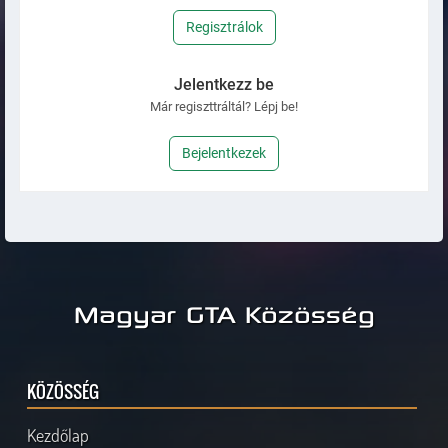
Regisztrálok
Jelentkezz be
Már regiszttráltál? Lépj be!
Bejelentkezek
Magyar GTA Közösség
KÖZÖSSÉG
Kezdőlap