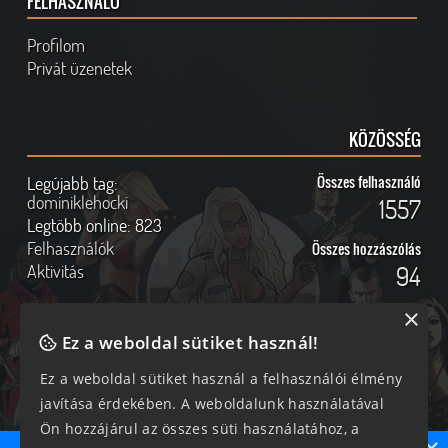
FELHASZNÁLÓ
Profilom
Privát üzenetek
KÖZÖSSÉG
Legújabb tag:
Összes felhasználó
dominiklehocki
1557
Legtöbb online:
823
Felhasználók
Összes hozzászólás
Aktivitás
94
×
Ez a weboldal sütiket használ!
Online felhasználók
Kövess Minket!
Ez a weboldal sütiket használ a felhasználói élmény
javítása érdekében. A weboldalunk használatával
301 vendég, 0 tag
Ön hozzájárul az összes süti használatához, a