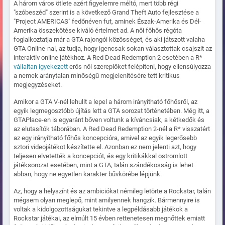
A három város ötlete azért figyelemre méltó, mert több régi
"szóbeszéd" szerint is a következő Grand Theft Auto fejlesztése a
"Project AMERICAS" fedőnéven fut, aminek Észak-Amerika és Dél-
Amerika összekötése kiváló értelmet ad. A női főhős régóta
foglalkoztatja már a GTA rajongói közösséget, és aki játszott valaha
GTA Online-nal, az tudja, hogy igencsak sokan választottak csajszit az
interaktív online játékhoz. A Red Dead Redemption 2 esetében a R*
vállaltan igyekezett
erős női szereplőket felépíteni, hogy ellensúlyozza
a nemek aránytalan minőségű megjelenítésére tett kritikus
megjegyzéseket.
Amikor a GTA V-nél lehullt a lepel a három irányítható főhősről, az
egyik legmegosztóbb újítás lett a GTA sorozat történetében. Még itt, a
GTAPlace-en is egyaránt bőven voltunk a kíváncsiak, a kétkedők és
az elutasítók táborában. A Red Dead Redemption 2-nél a R* visszatért
az egy irányítható főhős koncepcióra, amivel az egyik legerősebb
sztori videojátékot készítette el. Azonban ez nem jelenti azt, hogy
teljesen elvetették a koncepciót, és egy kritikákkal ostromlott
játéksorozat esetében, mint a GTA, talán szándékosság is lehet
abban, hogy ne egyetlen karakter bűvkörébe lépjünk.
Az, hogy a helyszínt és az ambiciókat némileg letörte a Rockstar, talán
mégsem olyan meglepő, mint amilyennek hangzik. Bármennyire is
voltak a kidolgozottságukat tekintve a legpéldásabb játékok a
Rockstar játékai, az elmúlt 15 évben rettenetesen megnőttek emiatt