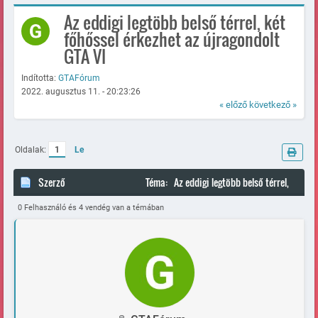
Az eddigi legtöbb belső térrel, két
főhőssel érkezhet az újragondolt
GTA VI
Indította:
GTAFórum
2022. augusztus 11. - 20:23:26
« előző
következő »
Oldalak:
1
Le
Szerző
Téma: Az eddigi legtöbb belső térrel,
két főhőssel érkezhet az újragondolt GTA VI (Megtekintve 84631
0 Felhasználó és 4 vendég van a témában
alkalommal)