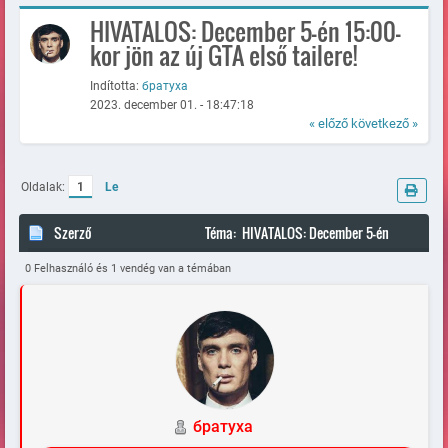
HIVATALOS: December 5-én 15:00-
kor jön az új GTA első tailere!
Indította:
братуха
2023. december 01. - 18:47:18
« előző
következő »
Oldalak:
1
Le
Szerző
Téma: HIVATALOS: December 5-én
15:00-kor jön az új GTA első tailere! (Megtekintve 76901 alkalommal)
0 Felhasználó és 1 vendég van a témában
братуха