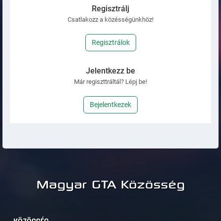
Regisztrálj
Csatlakozz a közésségünkhöz!
Regisztrálok
Jelentkezz be
Már regiszttráltál? Lépj be!
Bejelentkezek
Magyar GTA Közösség