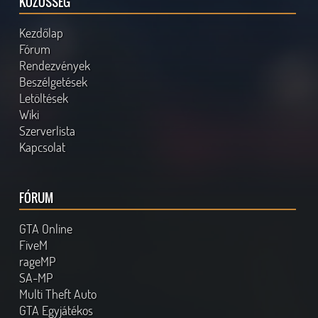
KÖZÖSSÉG
Kezdőlap
Fórum
Rendezvények
Beszélgetések
Letöltések
Wiki
Szerverlista
Kapcsolat
FÓRUM
GTA Online
FiveM
rageMP
SA-MP
Multi Theft Auto
GTA Egyjátékos