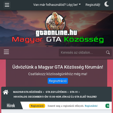
Van már felhasználód? Lépj be!
Regisztálj!
Üdvözlünk a Magyar GTA Közösség fórumán!
Csatlakozz közösségünkhöz még ma!
Regisztráció
»
»
»
MAGYAR GTA KÖZÖSSÉG
GTA EGYJÁTÉKOS
GTA VI
 HIVATALOS: DECEMBER 5-ÉN 15:00-KOR JÖN AZ ÚJ GTA ELSŐ TAILERE!
Hírek
Regisztráció
Ismerd meg a regisztáció előnyeit.
Regisztálok!
Kész
Elké