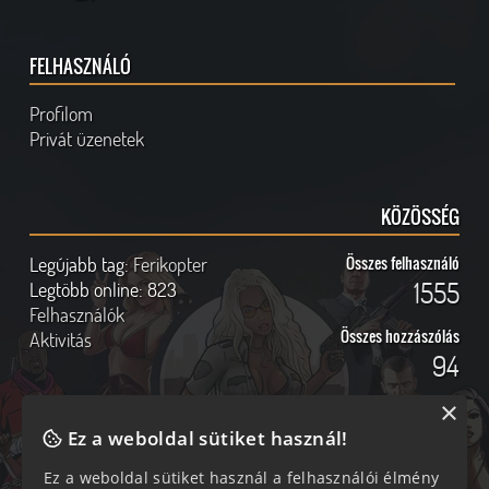
FELHASZNÁLÓ
Profilom
Privát üzenetek
KÖZÖSSÉG
Legújabb tag:
Ferikopter
Összes felhasználó
1555
Legtöbb online:
823
Felhasználók
Összes hozzászólás
Aktivitás
94
×
Ez a weboldal sütiket használ!
Online felhasználók
Kövess Minket!
Ez a weboldal sütiket használ a felhasználói élmény