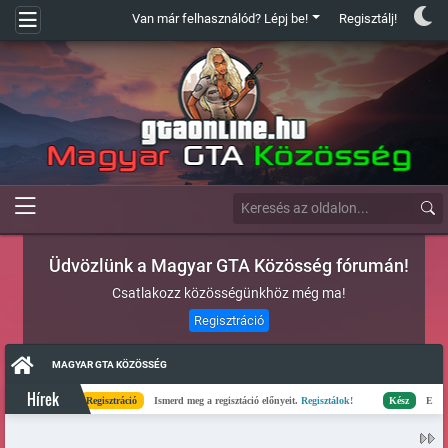
Van már felhasználód? Lépj be!
Regisztálj!
Üdvözlünk a Magyar GTA Közösség fórumán!
Csatlakozz közösségünkhöz még ma!
Regisztráció
MAGYAR GTA KÖZÖSSÉG
Hírek
Regisztráció
Ismerd meg a regisztáció előnyeit.
Regisztálok!
Kész
Elkészült a sz