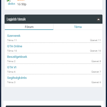
1ó 50p
Legjobb témák
Fórum
Téma
Szerverek
Téma: 11
Üzenet: 11
GTA Online
Téma: 10
Üzenet: 10
Beszélgetések
Téma: 2
Üzenet: 8
GTA VI
Téma: 6
Üzenet: 7
Segítségkérés
Téma: 3
Üzenet: 6