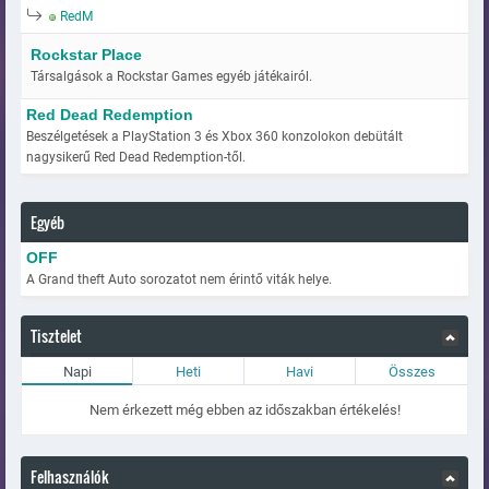
RedM
Rockstar Place
Társalgások a Rockstar Games egyéb játékairól.
Red Dead Redemption
Beszélgetések a PlayStation 3 és Xbox 360 konzolokon debütált
nagysikerű Red Dead Redemption-től.
Egyéb
OFF
A Grand theft Auto sorozatot nem érintő viták helye.
Tisztelet
Napi
Heti
Havi
Összes
Nem érkezett még ebben az időszakban értékelés!
Felhasználók