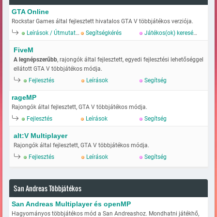
GTA Online
Rockstar Games által fejlesztett hivatalos GTA V többjátékos verziója.
Leírások / Útmutatok
Segítségkérés
Játékos(ok) keresése
FiveM
A legnépszerűbb
, rajongók által fejlesztett, egyedi fejlesztési lehetőséggel
ellátott GTA V többjátékos módja.
Fejlesztés
Leírások
Segítség
rageMP
Rajongók által fejlesztett, GTA V többjátékos módja.
Fejlesztés
Leírások
Segítség
alt:V Multiplayer
Rajongók által fejlesztett, GTA V többjátékos módja.
Fejlesztés
Leírások
Segítség
San Andreas Többjátékos
San Andreas Multiplayer és openMP
Hagyományos többjátékos mód a San Andreashoz. Mondhatni játékhő,