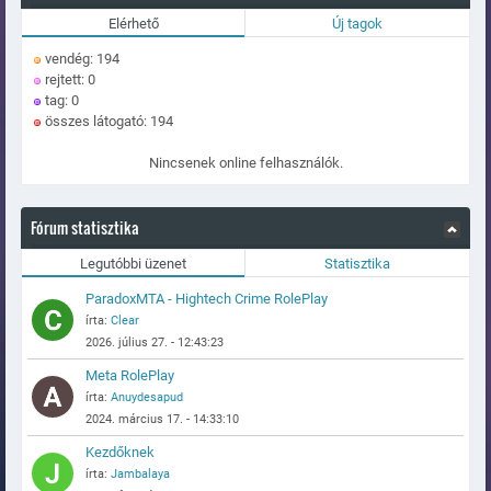
Elérhető
Új tagok
vendég: 194
rejtett: 0
tag: 0
összes látogató: 194
Nincsenek online felhasználók.
Fórum statisztika
Legutóbbi üzenet
Statisztika
ParadoxMTA - Hightech Crime RolePlay
írta:
Clear
2026. július 27. - 12:43:23
Meta RolePlay
írta:
Anuydesapud
2024. március 17. - 14:33:10
Kezdőknek
írta:
Jambalaya