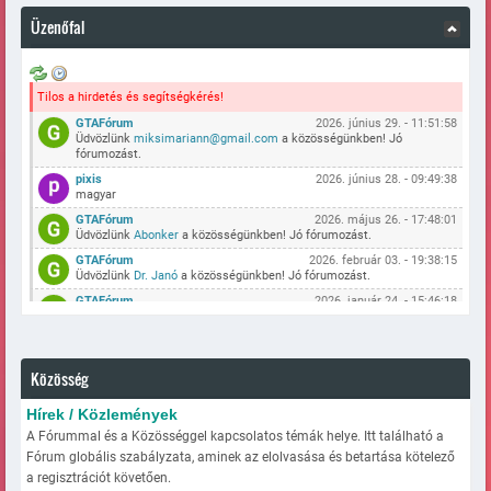
Üzenőfal
Tilos a hirdetés és segítségkérés!
GTAFórum
2026. június 29. - 11:51:58
Üdvözlünk
miksimariann@gmail.com
a közösségünkben! Jó
fórumozást.
pixis
2026. június 28. - 09:49:38
magyar
GTAFórum
2026. május 26. - 17:48:01
Üdvözlünk
Abonker
a közösségünkben! Jó fórumozást.
GTAFórum
2026. február 03. - 19:38:15
Üdvözlünk
Dr. Janó
a közösségünkben! Jó fórumozást.
GTAFórum
2026. január 24. - 15:46:18
Üdvözlünk
vadaszkh-12
a közösségünkben! Jó fórumozást.
GTAFórum
2025. december 09. - 13:30:38
Üdvözlünk
SzekeresMarci
a közösségünkben! Jó fórumozást.
Közösség
GTAFórum
2025. szeptember 26. - 20:19:39
Üdvözlünk
Peti786
a közösségünkben! Jó fórumozást.
Hírek / Közlemények
GTAFórum
2025. augusztus 11. - 05:30:45
A Fórummal és a Közösséggel kapcsolatos témák helye. Itt található a
Üdvözlünk
frici0822
a közösségünkben! Jó fórumozást.
Fórum globális szabályzata, aminek az elolvasása és betartása kötelező
GTAFórum
2025. augusztus 07. - 10:07:38
a regisztrációt követően.
Üdvözlünk
kristof45
a közösségünkben! Jó fórumozást.