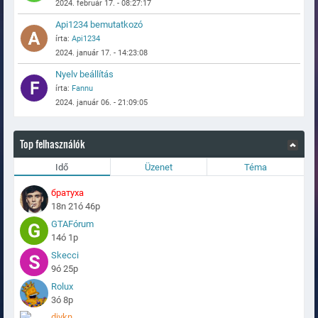
2024. február 17. - 08:27:17
Api1234 bemutatkozó
írta:
Api1234
2024. január 17. - 14:23:08
Nyelv beállítás
írta:
Fannu
2024. január 06. - 21:09:05
Top felhasználók
Idő
Üzenet
Téma
братуха
18n 21ó 46p
GTAFórum
14ó 1p
Skecci
9ó 25p
Rolux
3ó 8p
divkn