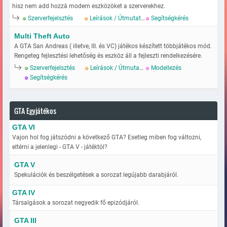
hisz nem add hozzá modern eszközöket a szerverekhez.
Szerverfejelsztés
Leírások / Útmutatok
Segítségkérés
Multi Theft Auto
A GTA San Andreas ( illetve, III. és VC) játékos készített többjátékos mód.
Rengeteg fejlesztési lehetőség és eszköz áll a fejleszti rendelkezésére.
Szerverfejelsztés
Leírások / Útmutatok
Modellezés
Segítségkérés
GTA Egyjátékos
GTA VI
Vajon hol fog játszódni a következő GTA? Esetleg miben fog változni,
eltérni a jelenlegi - GTA V - játéktól?
GTA V
Spekulációk és beszélgetések a sorozat legújabb darabjáról.
GTA IV
Társalgások a sorozat negyedik fő epizódjáról.
GTA III