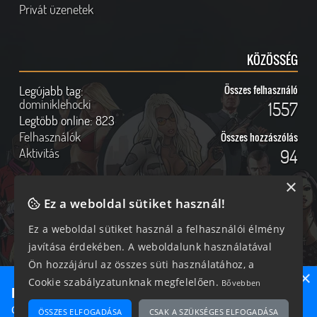
Privát üzenetek
KÖZÖSSÉG
Legújabb tag:
Összes felhasználó
dominiklehocki
1557
Legtöbb online:
823
Felhasználók
Összes hozzászólás
Aktivitás
94
×
Ez a weboldal sütiket használ!
Online felhasználók
Kövess Minket!
Ez a weboldal sütiket használ a felhasználói élmény
javítása érdekében. A weboldalunk használatával
194 vendég, 0 tag
Ön hozzájárul az összes süti használatához, a
×
Cookie szabályzatunknak megfelelően.
Bővebben
Ne maradj le semmiről!
Csatlakozz most hozzánk, hogy megtudd, milyen egy igazi
ÖSSZES ELFOGADÁSA
CSAK A SZÜKSÉGES ELFOGADÁSA