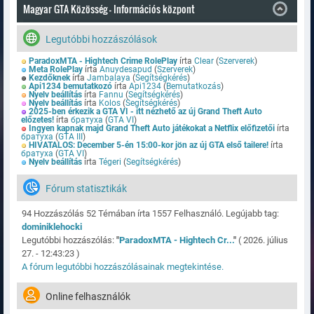
Magyar GTA Közösség - Információs központ
Legutóbbi hozzászólások
ParadoxMTA - Hightech Crime RolePlay
írta
Clear
(
Szerverek
)
Meta RolePlay
írta
Anuydesapud
(
Szerverek
)
Kezdőknek
írta
Jambalaya
(
Segítségkérés
)
Api1234 bemutatkozó
írta
Api1234
(
Bemutatkozás
)
Nyelv beállítás
írta
Fannu
(
Segítségkérés
)
Nyelv beállítás
írta
Kolos
(
Segítségkérés
)
2025-ben érkezik a GTA VI - itt nézhető az új Grand Theft Auto
előzetes!
írta
братуха
(
GTA VI
)
Ingyen kapnak majd Grand Theft Auto játékokat a Netflix előfizetői
írta
братуха
(
GTA III
)
HIVATALOS: December 5-én 15:00-kor jön az új GTA első tailere!
írta
братуха
(
GTA VI
)
Nyelv beállítás
írta
Tégeri
(
Segítségkérés
)
Fórum statisztikák
94 Hozzászólás 52 Témában írta 1557 Felhasználó. Legújabb tag:
dominiklehocki
Legutóbbi hozzászólás:
"
ParadoxMTA - Hightech Cr...
"
( 2026. július
27. - 12:43:23 )
A fórum legutóbbi hozzászólásainak megtekintése.
Online felhasználók