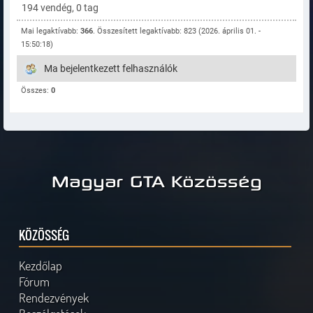
194 vendég, 0 tag
Mai legaktívabb:
366
. Összesített legaktívabb: 823 (2026. április 01. -
15:50:18)
Ma bejelentkezett felhasználók
Összes:
0
Magyar GTA Közösség
KÖZÖSSÉG
Kezdőlap
Fórum
Rendezvények