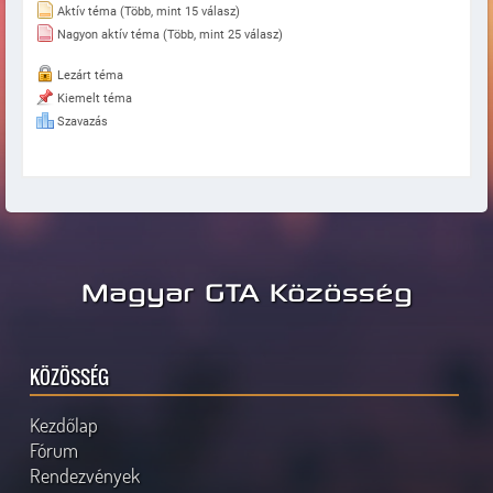
Aktív téma (Több, mint 15 válasz)
Nagyon aktív téma (Több, mint 25 válasz)
Lezárt téma
Kiemelt téma
Szavazás
Magyar GTA Közösség
KÖZÖSSÉG
Kezdőlap
Fórum
Rendezvények