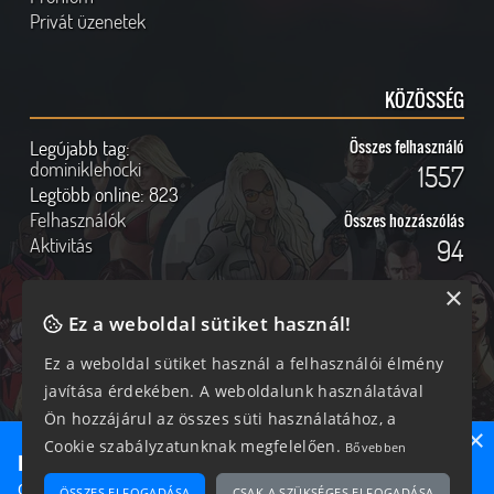
Privát üzenetek
KÖZÖSSÉG
Legújabb tag:
Összes felhasználó
dominiklehocki
1557
Legtöbb online:
823
Felhasználók
Összes hozzászólás
Aktivitás
94
×
Ez a weboldal sütiket használ!
Online felhasználók
Kövess Minket!
Ez a weboldal sütiket használ a felhasználói élmény
javítása érdekében. A weboldalunk használatával
312 vendég, 0 tag
Ön hozzájárul az összes süti használatához, a
×
Cookie szabályzatunknak megfelelően.
Bővebben
Ne maradj le semmiről!
Csatlakozz most hozzánk, hogy megtudd, milyen egy igazi
ÖSSZES ELFOGADÁSA
CSAK A SZÜKSÉGES ELFOGADÁSA