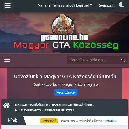
Van már felhasználód? Lépj be!
Regisztálj!
Üdvözlünk a Magyar GTA Közösség fórumán!
Csatlakozz közösségünkhöz még ma!
Regisztráció
»
»
MAGYAR GTA KÖZÖSSÉG
SAN ANDREAS TÖBBJÁTÉKOS
»
MULTI THEFT AUTO
SZERVERFEJELSZTÉS
Hírek
Regisztráció
Ismerd meg a regisztáció előnyeit.
Regisztálok!
Kés