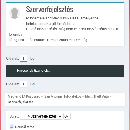
Szerverfejelsztés
Mindenféle scriptek publikálása, amelyekbe
beletartoznak a játékmódok is.
Utolsó hozzászólás: Még nem érkezett hozzászólás ebbe a
fórumba!
Látogatók a fórumban: 0 Felhasználó és 1 vendég
Oldalak:
1
Le
Nincsenek üzenetek...
Oldalak:
1
Fel
Magyar GTA Közösség
»
San Andreas Többjátékos
»
Multi Theft Auto
»
Szerverfejelsztés
Ugrás:
Normál téma