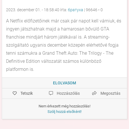
2023. december 01. - 18:58:40 írta:
братуха
|
96646
•
0
A Netflix előfizetőinek már csak pár napot kell várniuk, és
ingyen játszhatnak majd a hamarosan bővülő GTA
franchise mindjárt három játékával is. A streaming-
szolgáltató ugyanis december közepén elérhetővé fogja
tenni számukra a Grand Theft Auto: The Trilogy - The
Definitive Edition változatát számos különböző
platformon is.
ELOLVASOM
Tetszik
Hozzászólás
Megosztás
Nem érkezett még hozzászólás!
Szólj hozzá elsőként!