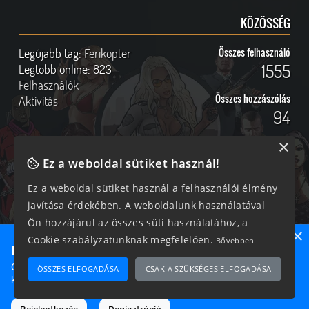
KÖZÖSSÉG
Legújabb tag:
Ferikopter
Összes felhasználó
1555
Legtöbb online:
823
Felhasználók
Összes hozzászólás
Aktivitás
94
×
Ez a weboldal sütiket használ!
Online felhasználók
Kövess Minket!
Ez a weboldal sütiket használ a felhasználói élmény
javítása érdekében. A weboldalunk használatával
214 vendég, 0 tag
Ön hozzájárul az összes süti használatához, a
×
Cookie szabályzatunknak megfelelően.
Bővebben
Ne maradj le semmiről!
Csatlakozz most hozzánk, hogy megtudd, milyen egy igazi
ÖSSZES ELFOGADÁSA
CSAK A SZÜKSÉGES ELFOGADÁSA
2026 © Magyar GTA Közösség
közösséghez tartozni!
A weboldalon található anyagok kizárólag a GTAOnline.hu
hozzájárulásával és a forrás megjelölésével használhatóak fel.