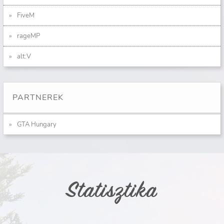
FiveM
rageMP
alt:V
PARTNEREK
GTA Hungary
Statisztika