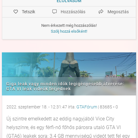
ELOLVASOM
Tetszik
Hozzászólás
Megosztás
Nem érkezett még hozzászólás!
Szólj hozzá elsőként!
Giga leak vagy minden idők legigényesebb átverése:
GTA VI leak videók terjednek
2022. szeptember 18. - 12:31:47 írta:
GTAFórum
|
83685
•
0
Új szintre emelkedett az eddig nagyjából Vice City
helyszínre, és egy férfi-nő főhős párosra utaló GTA VI
(GTA6) leakek sora: 3.4 GB mennyiségű videót tett fel egy