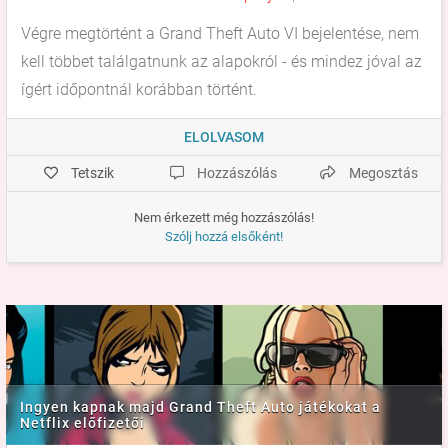
Végre megtörtént a Grand Theft Auto VI bejelentése, nem
kell többet találgatnunk az alapokról - és mindez jóval az
ígért időpontnál korábban történt.
ELOLVASOM
Tetszik
Hozzászólás
Megosztás
Nem érkezett még hozzászólás!
Szólj hozzá elsőként!
Ingyen kapnak majd Grand Theft Auto játékokat a
Netflix előfizetői