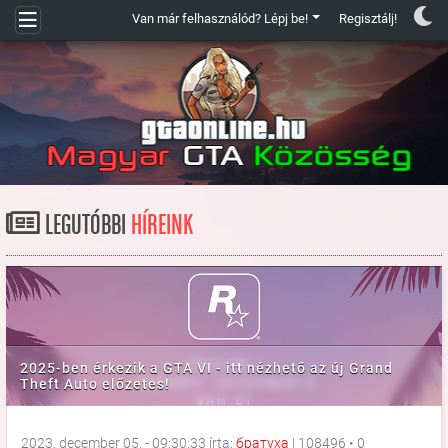
Van már felhasználód? Lépj be!
Regisztálj!
LEGUTÓBBI
HÍREINK
2025-ben érkezik a GTA VI - itt nézhető az új Grand
Theft Auto előzetes!
2023. december 05. - 09:30:33 írta:
братуха
|
108496
•
0