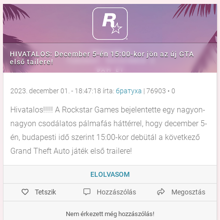
HIVATALOS: December 5-én 15:00-kor jön az új GTA
első tailere!
2023. december 01. - 18:47:18 írta:
братуха
|
76903
•
0
Hivatalos!!!!! A Rockstar Games bejelentette egy nagyon-
nagyon csodálatos pálmafás háttérrel, hogy december 5-
én, budapesti idő szerint 15:00-kor debütál a következő
Grand Theft Auto játék első trailere!
ELOLVASOM
Tetszik
Hozzászólás
Megosztás
Nem érkezett még hozzászólás!