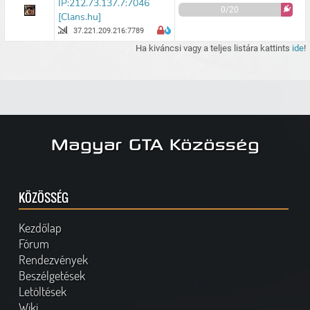
IP:212.73.137.7:7046
0/20
[Clans.hu]
37.221.209.216:7789
Ha kiváncsi vagy a teljes listára kattints
ide
!
Magyar GTA Közösség
KÖZÖSSÉG
Kezdőlap
Fórum
Rendezvények
Beszélgetések
Letöltések
Wiki