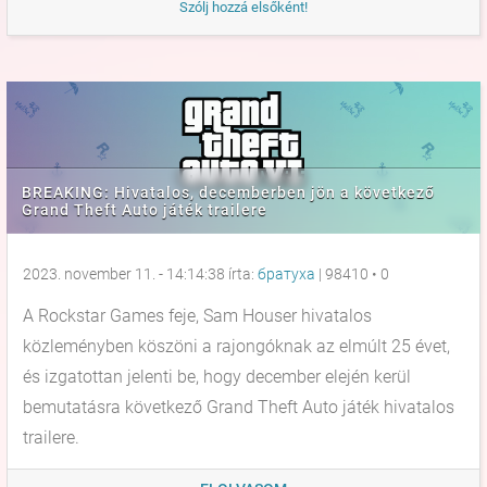
Szólj hozzá elsőként!
BREAKING: Hivatalos, decemberben jön a következő
Grand Theft Auto játék trailere
2023. november 11. - 14:14:38 írta:
братуха
|
98410
•
0
A Rockstar Games feje, Sam Houser hivatalos
közleményben köszöni a rajongóknak az elmúlt 25 évet,
és izgatottan jelenti be, hogy december elején kerül
bemutatásra következő Grand Theft Auto játék hivatalos
trailere.