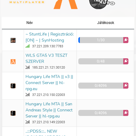
Név
Játékosok
~ StuntLife | Regisztráció:
[ON] ~ | SynHosting
1/30
37.221.209.130:7783
WLS GTA5 V3 TESZT
SZERVER
0/48
185.221.21.121:30120
Hungary Life MTA || v3 ||
Connect Server || hl-
0/4096
rpg.eu
37.221.210.150:22003
Hungary Life MTA || San
Andreas Style || Connect
0/4096
Server || hl-rpg.eu
37.221.210.149:22003
..:::PDSS:::.. NEW