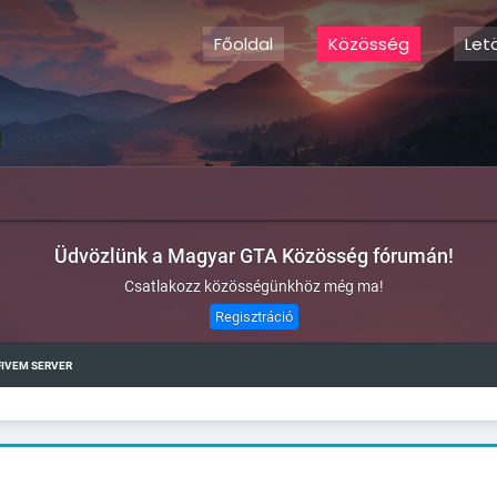
Főoldal
Közösség
Let
Üdvözlünk a Magyar GTA Közösség fórumán!
Csatlakozz közösségünkhöz még ma!
Regisztráció
 FIVEM SERVER