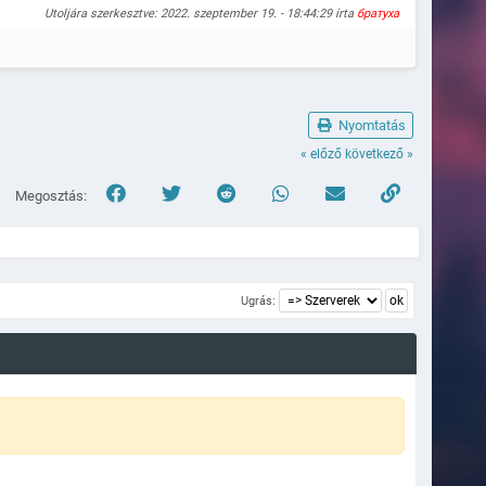
Utoljára szerkesztve: 2022. szeptember 19. - 18:44:29 írta
братуха
Naplózva
Nyomtatás
« előző
következő »
Megosztás:
Ugrás: