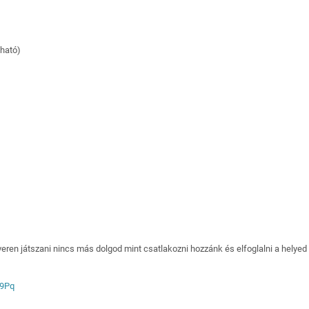
ható)
eren játszani nincs más dolgod mint csatlakozni hozzánk és elfoglalni a helyed
q9Pq