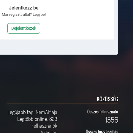
Jelentkezz be
Már regiszttráltál? Lépj be!
Bejelentkezek
KÖZÖSSÉG
Legújabb tag:
NemAMaja
Összes felhasználó
1556
Legtöbb online:
823
Felhasználók
Összes hozzászólás
Aktivitás