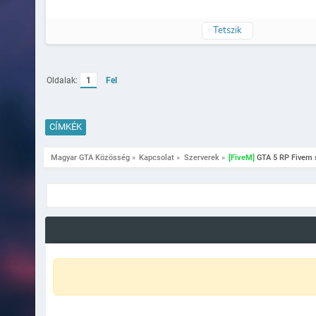
Tetszik
Oldalak:
1
Fel
CÍMKÉK
Magyar GTA Közösség
»
Kapcsolat
»
Szerverek
»
[FiveM]
 GTA 5 RP Fivem 