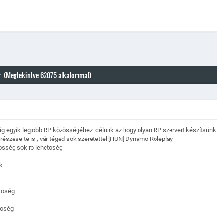
r (Megtekintve 62075 alkalommal)
ág egyik legjobb RP közösségéhez, célunk az hogy olyan RP szervert készítsünk
részese te is , vár téged sok szeretettel [HUN] Dynamo Roleplay
osség sok rp lehetoség
k
etoség
toség