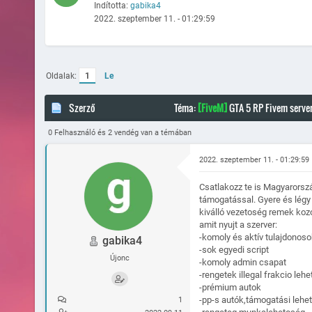
Indította:
gabika4
2022. szeptember 11. - 01:29:59
Oldalak:
1
Le
Szerző
Téma:
[FiveM]
GTA 5 RP Fivem serve
0 Felhasználó és 2 vendég van a témában
2022. szeptember 11. - 01:29:59
Csatlakozz te is Magyarorsz
támogatással. Gyere és légy 
kiválló vezetoség remek koz
amit nyujt a szerver:
-komoly és aktív tulajdonoso
gabika4
-sok egyedi script
Újonc
-komoly admin csapat
-rengetek illegal frakcio leh
-prémium autok
-pp-s autók,támogatási lehe
1