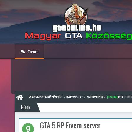
Fórum
»
»
»
MAGYAR GTA KÖZÖSSÉG
KAPCSOLAT
SZERVEREK
[FIVEM]
 GTA 5 RP
Hírek
GTA 5 RP Fivem server