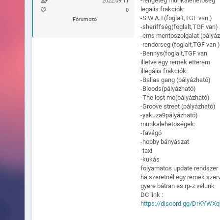
-rengeteg munkalehetoség
2022.09.11
legalis frakciók:
0
-S.W.A.T(foglalt,TGF van )
Fórumozó
-sheriffség(foglalt,TGF van)
-ems mentoszolgalat (pályáz
-rendorseg (foglalt,TGF van )
-Bennys(foglalt,TGF van
illetve egy remek etterem
illegális frakciók:
-Ballas gang (pályázható)
-Bloods(pályázható)
-The lost mc(pályázható)
-Groove street (pályázható)
-yakuza9pályázható)
munkalehetoségek:
-favágó
-hobby bányászat
-taxi
-kukás
folyamatos update rendszer
ha szeretnél egy remek szerv
gyere bátran es rp-z velunk
DC link :
https://discord.gg/DrKYWX