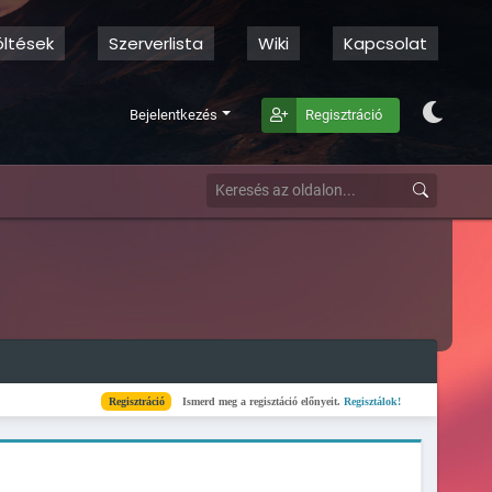
öltések
Szerverlista
Wiki
Kapcsolat
Bejelentkezés
Regisztráció
Regisztráció
Ismerd meg a regisztáció előnyeit.
Regisztálok!
Kész
Elkészült a sz