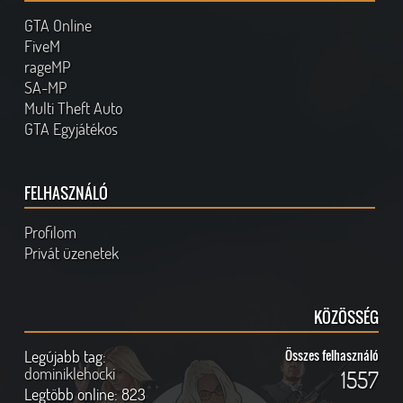
GTA Online
FiveM
rageMP
SA-MP
Multi Theft Auto
GTA Egyjátékos
FELHASZNÁLÓ
Profilom
Privát üzenetek
KÖZÖSSÉG
Legújabb tag:
Összes felhasználó
dominiklehocki
1557
Legtöbb online:
823