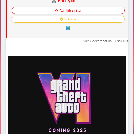
братуха
Adminisztrátor
Veterán
2023. december 05. - 09:30:33