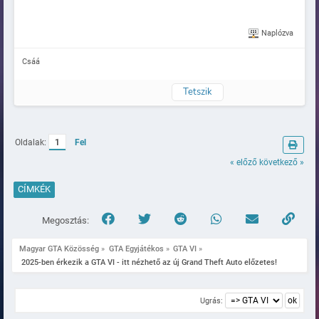
Naplózva
Csáá
Tetszik
Oldalak:
1
Fel
« előző
következő »
CÍMKÉK
Megosztás:
Magyar GTA Közösség
»
GTA Egyjátékos
»
GTA VI
»
 2025-ben érkezik a GTA VI - itt nézhető az új Grand Theft Auto előzetes!
Ugrás: