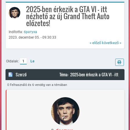
2025-ben érkezik a GTA VI - itt
nézhető az új Grand Theft Auto
előzetes!
Indította:
братуха
2023. december 05. - 09:30:33
« előző
következő »
Oldalak:
1
Le
Szerző
Téma: 2025-ben érkezik a GTA VI - itt
nézhető az új Grand Theft Auto előzetes! (Megtekintve 108602
0 Felhasználó és 6 vendég van a témában
alkalommal)