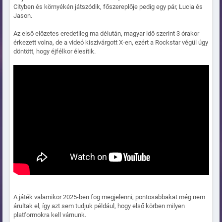
Cityben és környékén játszódik, főszereplője pedig egy pár, Lucia és
Jason.
Az első előzetes eredetileg ma délután, magyar idő szerint 3 órakor
érkezett volna, de a videó kiszivárgott X-en, ezért a Rockstar végül úgy
döntött, hogy éjfélkor élesítik.
A játék valamikor 2025-ben fog megjelenni, pontosabbakat még nem
árultak el, így azt sem tudjuk például, hogy első körben milyen
platformokra kell várnunk.