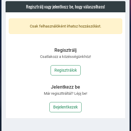
Regisztrálj vagy jelentkezz be, hogy válaszolhass!
Csak felhasználóként írhatsz hozzászólást.
Regisztrálj
Csatlakozz a közésségünkhöz!
Regisztrálok
Jelentkezz be
Már regiszttráltál? Lépj be!
Bejelentkezek