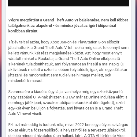
Végre megtörtént a Grand Theft Auto VI bejelentése, nem kell többet
találgatnunk az alapokról - és mindez jóval az ígért időpontnál
korábban történt.
Tíz év telt el azóta, hogy Xbox 360-on és PlayStation 3-on először
játszhattunk a Grand Theft Auto V-tel - soha még csak feleennyit sem
kellett várnunk két rész megjelenése között. Azt, hogy most ennyit
váratott minket a Rockstar, a Grand Theft Auto Online elképesztő
sikerének tulajdoníthatjuk, ami folyamatosan frissül a mai napig, új
aktivitások mellett a sztori is ebben folytatódik, igaz, aki egyedül akar
játszani, és randomokat sem tud elviselni maga mellett, sok
mindenből kimaradt.
Szerencsére a kiadó is úgy látja, van helye még egy sztoriközpontú,
nagy szabású GTA-nak (hiszen a GTAV már az Online indulása előtt is
nemhogy játékipari, szórakoztatóipari rekordokat döntögetett), ezért
egy-két éven belül jön a folytatás, ami hivatalosan is a Grand Theft
Auto VI nevet viseli.
Ezt-azt már eddig is tudtunk róla, mivel 2022-ben egy súlyos szivárgás
sokat elárult a főszereplőkről, a helyszínről és a tervezett újításokról,
de jobb mindent hivatalos úton hallani, látni. A GTA VI története Vice