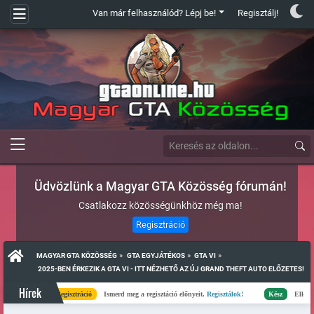
Van már felhasználód? Lépj be!
Regisztálj!
Üdvözlünk a Magyar GTA Közösség fórumán!
Csatlakozz közösségünkhöz még ma!
Regisztráció
»
»
»
MAGYAR GTA KÖZÖSSÉG
GTA EGYJÁTÉKOS
GTA VI
 2025-BEN ÉRKEZIK A GTA VI - ITT NÉZHETŐ AZ ÚJ GRAND THEFT AUTO ELŐZETES!
Hírek
Regisztráció
Ismerd meg a regisztáció előnyeit.
Regisztálok!
Kész
Elkészült a sz