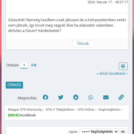
2024. február 17. - 08:27:17
Sziasztok! Nemrég kezdtem csak játszani de a környezetemben senki
sem játszik, így kicsit meg vagyok lőve ha elakadok valamiben.
Aktivtez a fórum? Kérdezhetek?
Tetszik
Naplózva
Oldalak:
1
Fel
« előző
következő »
CÍMKÉK
Megosztás:
Magyar GTA Közösség
»
GTA V Többjátékos
»
GTA Online
»
Segítségkérés
»
[XBOX]
 Kezdőknek 
Ugrás: