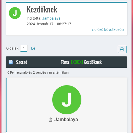
Kezdőknek
Indította:
Jambalaya
2024. február 17. - 08:27:17
« előző
következő »
Oldalak:
1
Le
Szerző
Téma:
[XBOX]
Kezdőknek
(Megtekintve 64400 alkalommal)
0 Felhasználó és 2 vendég van a témában
Jambalaya