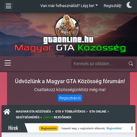
Van már felhasználód? Lépj be!
Regisztálj!
Üdvözlünk a Magyar GTA Közösség fórumán!
Csatlakozz közösségünkhöz még ma!
Regisztráció
»
»
»
MAGYAR GTA KÖZÖSSÉG
GTA V TÖBBJÁTÉKOS
GTA ONLINE
»
SEGÍTSÉGKÉRÉS
[XBOX]
 KEZDŐKNEK 
Hírek
Regisztráció
Ismerd meg a regisztáció előnyeit.
Regisztálok!
Kész