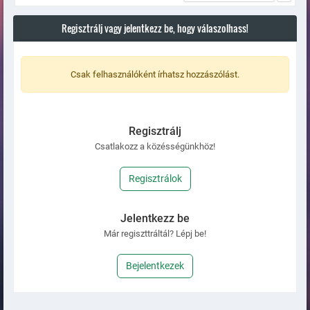
Regisztrálj vagy jelentkezz be, hogy válaszolhass!
Csak felhasználóként írhatsz hozzászólást.
Regisztrálj
Csatlakozz a közésségünkhöz!
Regisztrálok
Jelentkezz be
Már regiszttráltál? Lépj be!
Bejelentkezek