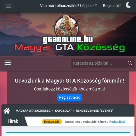
Van már felhasználód? Lépj be!
Regisztálj!
Üdvözlünk a Magyar GTA Közösség fórumán!
Csatlakozz közösségünkhöz még ma!
Regisztráció
»
»
MAGYAR GTA KÖZÖSSÉG
KAPCSOLAT
RENDEZVÉNYEK (EVENTS)
Hírek
Regisztráció
Ismerd meg a regisztáció előnyeit.
Regisztálok!
Kés