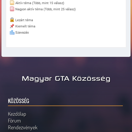
Aktív téma (Több, mint 15 válasz)
Nagyon aktív téma (Több, mint 25 válasz)
Lezárt téma
Kiemelt téma
Szavazás
Magyar GTA Közösség
KÖZÖSSÉG
Kezdőlap
Fórum
Rendezvények