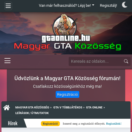
Van már felhasználód? Lépj be!
Regisztálj!
Üdvözlünk a Magyar GTA Közösség fórumán!
Csatlakozz közösségünkhöz még ma!
Regisztráció
»
»
»
MAGYAR GTA KÖZÖSSÉG
GTA V TÖBBJÁTÉKOS
GTA ONLINE
LEÍRÁSOK / ÚTMUTATOK
Hírek
Regisztráció
Ismerd meg a regisztáció előnyeit.
Regisztálok!
Kés