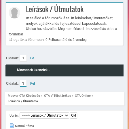
Leírások / Útmutatok
Itt találod a fórumozók által írt leírásokat/útmutatókat,
melyek a játékkal és fejlesztéssel kapcsolatosak.
Utolsó hozzászólás: Még nem érkezett hozzászólás ebbe a
fórumba!
Látogatók a fórumban: 0 Felhasználó és 2 vendég
Oldalak:
1
Le
Nincsenek üzenetek...
Oldalak:
1
Fel
Magyar GTA Közösség
»
GTA V Többjátékos
»
GTA Online
»
Leírások / Útmutatok
Ugrás:
Normál téma