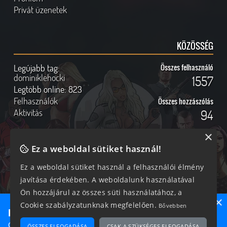
Privát üzenetek
KÖZÖSSÉG
Legújabb tag:
Összes felhasználó
dominiklehocki
1557
Legtöbb online:
823
Felhasználók
Összes hozzászólás
Aktivitás
94
×
Ez a weboldal sütiket használ!
Online felhasználók
Kövess Minket!
Ez a weboldal sütiket használ a felhasználói élmény
javítása érdekében. A weboldalunk használatával
374 vendég, 0 tag
Ön hozzájárul az összes süti használatához, a
×
Cookie szabályzatunknak megfelelően.
Bővebben
Ne maradj le semmiről!
Csatlakozz most hozzánk, hogy megtudd, milyen egy igazi
ÖSSZES ELFOGADÁSA
CSAK A SZÜKSÉGES ELFOGADÁSA