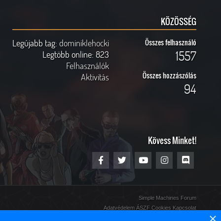
KÖZÖSSÉG
Legújabb tag:
dominiklehocki
Összes felhasználó
1557
Legtöbb online:
823
Felhasználók
Összes hozzászólás
Aktivitás
94
Kövess Minket!
Simple Machines Forum
Adatvédelem
ÁSZF
Cookies
Kapcsolat
×