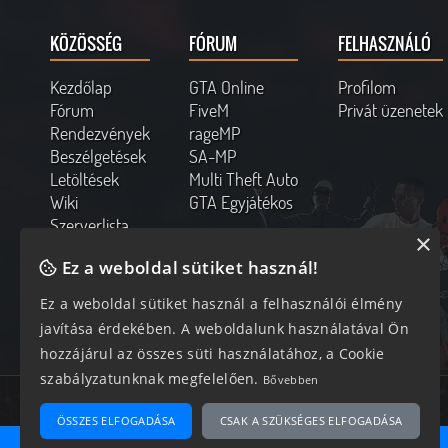
KÖZÖSSÉG
FÓRUM
FELHASZNÁLÓ
Kezdőlap
GTA Online
Profilom
Fórum
FiveM
Privát üzenetek
Rendezvények
rageMP
Beszélgetések
SA-MP
Letöltések
Multi Theft Auto
Wiki
GTA Egyjátékos
Szerverlista
×
Kapcsolat
Ez a weboldal sütiket használ!
Online felhasználók
Ez a weboldal sütiket használ a felhasználói élmény
110 vendég, 0 tag
javítása érdekében. A weboldalunk használatával Ön
hozzájárul az összes süti használatához, a Cookie
szabályzatunknak megfelelően.
Bővebben
Az oldal 0.21 másodperc alatt készült el 12 lekéréssel.
ÖSSZES ELFOGADÁSA
CSAK A SZÜKSÉGES ELFOGADÁSA