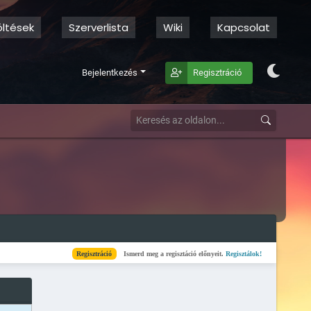
öltések
Szerverlista
Wiki
Kapcsolat
Bejelentkezés
Regisztráció
Regisztráció
Ismerd meg a regisztáció előnyeit.
Regisztálok!
Kész
Elkészült