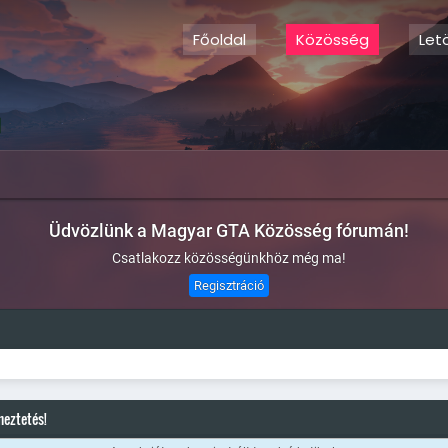
Főoldal
Közösség
Let
Üdvözlünk a Magyar GTA Közösség fórumán!
Csatlakozz közösségünkhöz még ma!
Regisztráció
meztetés!