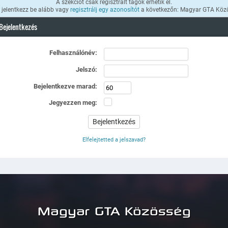
A szekciót csak regisztrált tagok érhetik el.
k jelentkezz be alább vagy
regisztrálj egy azonosítót
a következőn: Magyar GTA Köz
Bejelentkezés
Felhasználónév:
Jelszó:
Bejelentkezve marad:
Jegyezzen meg:
Elfelejtetted a jelszavad?
Magyar GTA Közösség