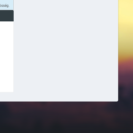
össég.