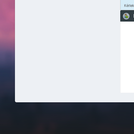
Kérle