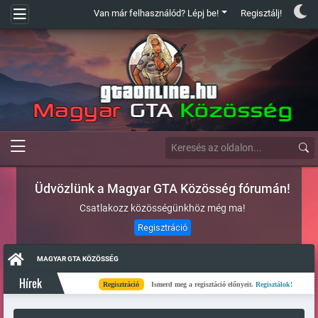
Van már felhasználód? Lépj be!
Regisztálj!
Üdvözlünk a Magyar GTA Közösség fórumán!
Csatlakozz közösségünkhöz még ma!
Regisztráció
MAGYAR GTA KÖZÖSSÉG
Hírek
Regisztráció
Ismerd meg a regisztáció előnyeit.
Regisztálok!
Kés