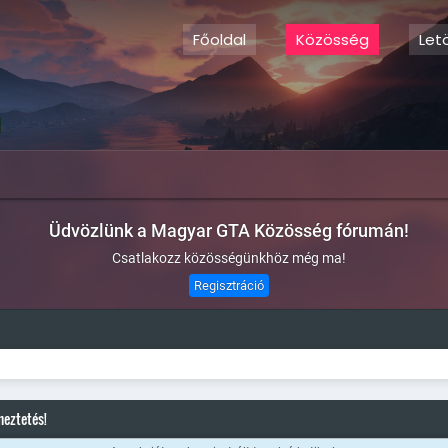
Főoldal
Közösség
Let
Üdvözlünk a Magyar GTA Közösség fórumán!
Csatlakozz közösségünkhöz még ma!
Regisztráció
meztetés!