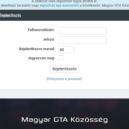
A szekciót csak regisztrált tagok érhetik el.
k jelentkezz be alább vagy
regisztrálj egy azonosítót
a következőn: Magyar GTA Köz
Bejelentkezés
Felhasználónév:
Jelszó:
Bejelentkezve marad:
Jegyezzen meg:
Elfelejtetted a jelszavad?
Magyar GTA Közösség