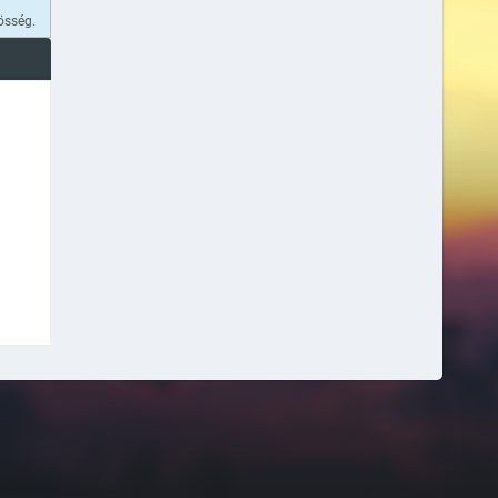
össég.