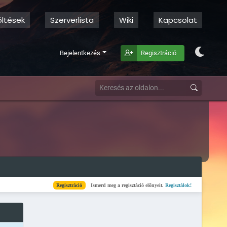
öltések
Szerverlista
Wiki
Kapcsolat
Bejelentkezés
Regisztráció
Regisztráció
Ismerd meg a regisztáció előnyeit.
Regisztálok!
Kész
Elkészült