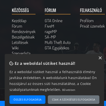
KÖZÖSSÉG
FÓRUM
FELHASZNÁLÓ
Kezdőlap
GTA Online
Profilom
Fórum
FiveM
Privát üzenetek
Rendezvények
rageMP
Beszélgetések
SA-MP
Letöltések
Multi Theft Auto
Wiki
GTA Egyjátékos
Szerverlista
×
Kapcsolat
Ez a weboldal sütiket használ!
Online felhasználók
Ez a weboldal sütiket használ a felhasználói élmény
290 vendég, 0 tag
javítása érdekében. A weboldalunk használatával Ön
hozzájárul az összes süti használatához, a Cookie
szabályzatunknak megfelelően.
Bővebben
Az oldal 0.051 másodperc alatt készült el 15 lekéréssel.
ÖSSZES ELFOGADÁSA
CSAK A SZÜKSÉGES ELFOGADÁSA