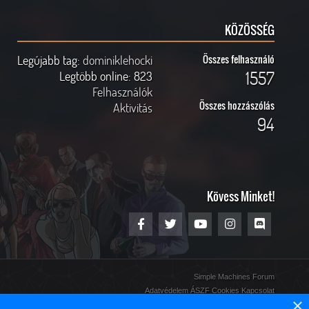
KÖZÖSSÉG
Legújabb tag:
dominiklehocki
Összes felhasználó
1557
Legtöbb online:
823
Felhasználók
Összes hozzászólás
Aktivitás
94
Kövess Minket!
Simple Machines Forum
Adatvédelem
ÁSZF
Cookies
Kapcsolat
×