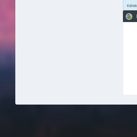
Kérle