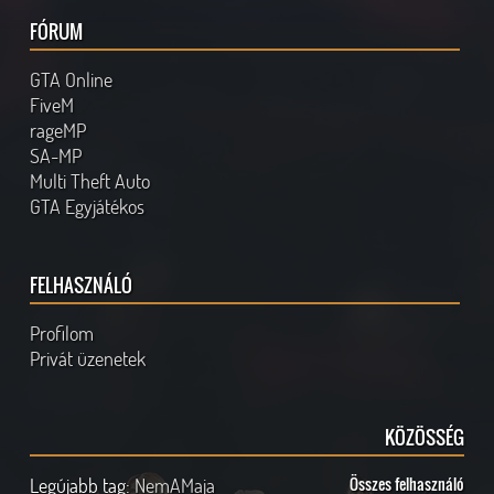
FÓRUM
GTA Online
FiveM
rageMP
SA-MP
Multi Theft Auto
GTA Egyjátékos
FELHASZNÁLÓ
Profilom
Privát üzenetek
KÖZÖSSÉG
Legújabb tag:
NemAMaja
Összes felhasználó