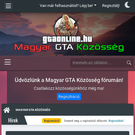
Van már felhasználód? Lépj be!
Regisztálj!
Üdvözlünk a Magyar GTA Közösség fórumán!
Csatlakozz közösségünkhöz még ma!
Regisztráció
MAGYAR GTA KÖZÖSSÉG
Hírek
Regisztráció
Ismerd meg a regisztáció előnyeit.
Regisztálok!
Kés