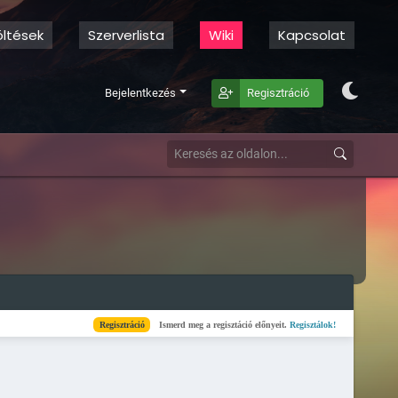
öltések
Szerverlista
Wiki
Kapcsolat
Bejelentkezés
Regisztráció
Regisztráció
Ismerd meg a regisztáció előnyeit.
Regisztálok!
Kész
Elkészül