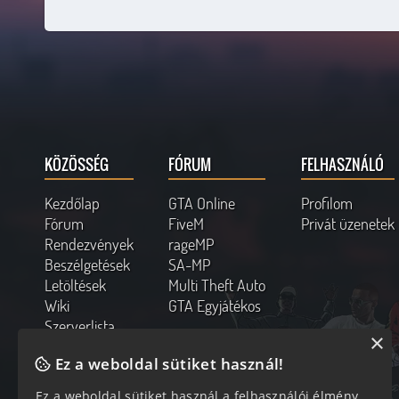
KÖZÖSSÉG
FÓRUM
FELHASZNÁLÓ
Kezdőlap
GTA Online
Profilom
Fórum
FiveM
Privát üzenetek
Rendezvények
rageMP
Beszélgetések
SA-MP
Letöltések
Multi Theft Auto
Wiki
GTA Egyjátékos
Szerverlista
×
Kapcsolat
Ez a weboldal sütiket használ!
Online felhasználók
Ez a weboldal sütiket használ a felhasználói élmény