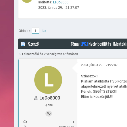
Indította:
LeDo8000
2023. június 29. - 21:27:07
Oldalak:
1
Le
Szerző
Téma:
[PS]
Nyelv beállítás (Megtek
0 Felhasználó és 2 vendég van a témában
2023. június 29. - 21:27:07
Sziasztok!
Kisfiam átállította PS5 konzo
alapértelmezett nyelvét átáll
Kérlek, SEGÍTSETEK!!!
Előre is köszönjük!!!
LeDo8000
Újonc
1