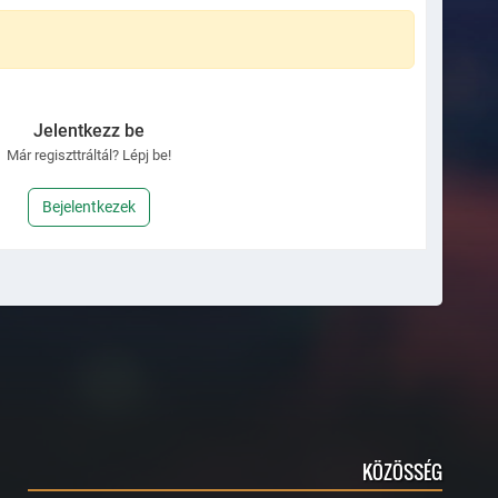
Jelentkezz be
Már regiszttráltál? Lépj be!
Bejelentkezek
KÖZÖSSÉG