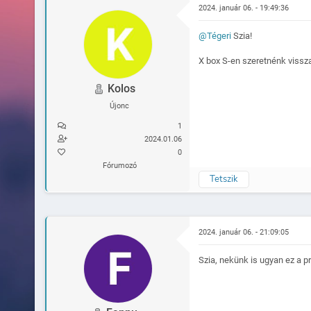
2024. január 06. - 19:49:36
@Tégeri
Szia!
X box S-en szeretnénk visszaá
Kolos
Újonc
1
2024.01.06
0
Fórumozó
Tetszik
2024. január 06. - 21:09:05
Szia, nekünk is ugyan ez a p