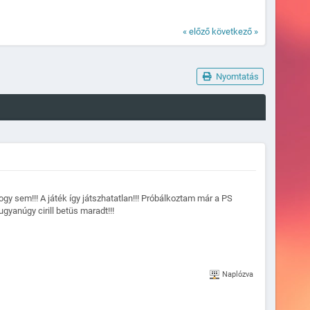
« előző
következő »
Nyomtatás
gy sem!!! A játék így játszhatatlan!!! Próbálkoztam már a PS
gyanúgy cirill betüs maradt!!!
Naplózva