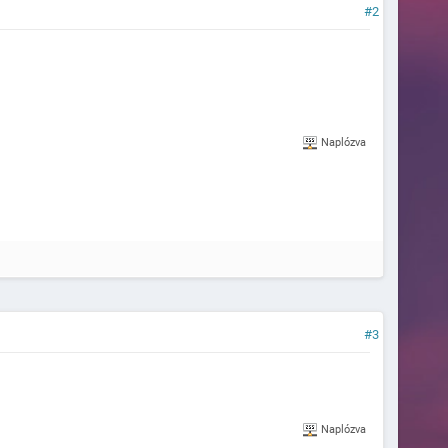
#2
Naplózva
#3
Naplózva