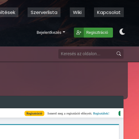
öltések
Szerverlista
Wiki
Kapcsolat
Bejelentkezés
Regisztráció
Regisztráció
Ismerd meg a regisztáció előnyeit.
Regisztálok!
Kész
Elkészült a szerverli