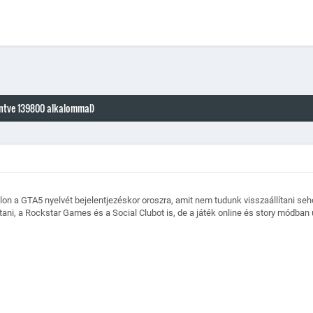
intve 139800 alkalommal)
lon a GTA5 nyelvét bejelentjezéskor oroszra, amit nem tudunk visszaállítani seho
ítani, a Rockstar Games és a Social Clubot is, de a játék online és story módban u