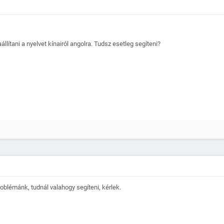
llítani a nyelvet kínairól angolra. Tudsz esetleg segíteni?
roblémánk, tudnál valahogy segíteni, kérlek.