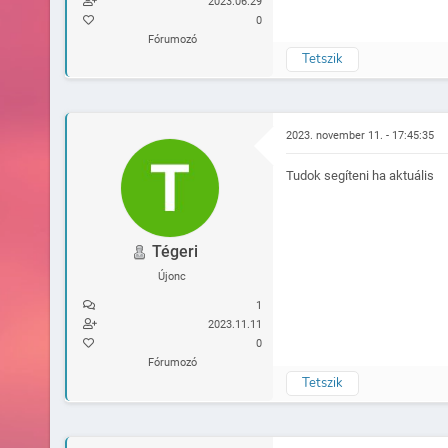
2023.06.29
0
Fórumozó
Tetszik
2023. november 11. - 17:45:35
Tudok segíteni ha aktuális
Tégeri
Újonc
1
2023.11.11
0
Fórumozó
Tetszik