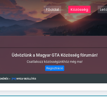
Főoldal
Közösség
Let
Üdvözlünk a Magyar GTA Közösség fórumán!
Csatlakozz közösségünkhöz még ma!
Regisztráció
»
GKÉRÉS
[PS]
 NYELV BEÁLLÍTÁS