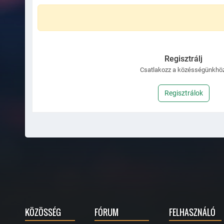
Regisztrálj
Csatlakozz a közésségünkhöz
Regisztrálok
KÖZÖSSÉG
FÓRUM
FELHASZNÁLÓ