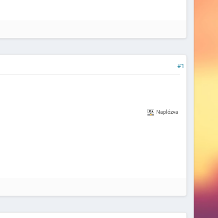
#1
Naplózva