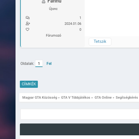
Fannu
Újonc
1
2024.01.06
0
Fórumozó
Tetszik
Oldalak:
1
Fel
CÍMKÉK
Magyar GTA Közösség
»
GTA V Többjátékos
»
GTA Online
»
Segítségkérés