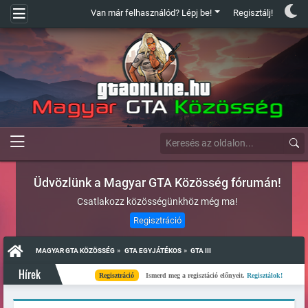
Van már felhasználód? Lépj be!
Regisztálj!
Üdvözlünk a Magyar GTA Közösség fórumán!
Csatlakozz közösségünkhöz még ma!
Regisztráció
»
»
MAGYAR GTA KÖZÖSSÉG
GTA EGYJÁTÉKOS
GTA III
Hírek
Regisztráció
Ismerd meg a regisztáció előnyeit.
Regisztálok!
Kész