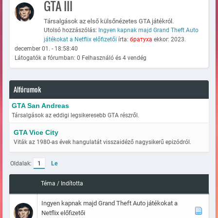
GTA III
Társalgások az első külsőnézetes GTA játékról.
Utolsó hozzászólás:
Ingyen kapnak majd Grand Theft Auto
játékokat a Netflix előfizetői
írta:
братуха
ekkor: 2023.
december 01. - 18:58:40
Látogatók a fórumban: 0 Felhasználó és 4 vendég
Alfórumok
GTA San Andreas
Társalgások az eddigi legsikeresebb GTA részről.
GTA Vice City
Viták az 1980-as évek hangulatát visszaidéző nagysikerű epizódról.
Oldalak:
1
Le
Téma
/
Indította
Ingyen kapnak majd Grand Theft Auto játékokat a
Netflix előfizetői