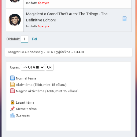
Indította
братуха
Megjelent a Grand Theft Auto: The Trilogy - The
Definitive Edition!
Indította
братуха
Oldalak:
1
Fel
Magyar GTA Közösség
»
GTA Egyjátékos
»
GTA III
Ugrás:
Normál téma
Aktív téma (Több, mint 15 válasz)
Nagyon aktív téma (Több, mint 25 válasz)
Lezárt téma
Kiemelt téma
Szavazás