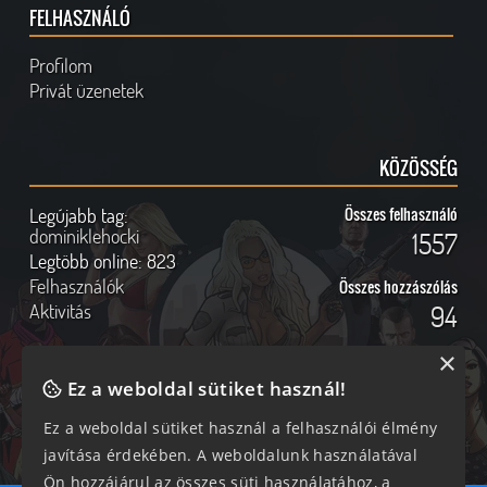
FELHASZNÁLÓ
Profilom
Privát üzenetek
KÖZÖSSÉG
Legújabb tag:
Összes felhasználó
dominiklehocki
1557
Legtöbb online:
823
Felhasználók
Összes hozzászólás
Aktivitás
94
×
Ez a weboldal sütiket használ!
Online felhasználók
Kövess Minket!
Ez a weboldal sütiket használ a felhasználói élmény
javítása érdekében. A weboldalunk használatával
252 vendég, 0 tag
Ön hozzájárul az összes süti használatához, a