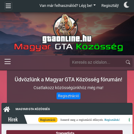
Van már felhasználód? Lépj be!
Regisztálj!
Üdvözlünk a Magyar GTA Közösség fórumán!
Csatlakozz közösségünkhöz még ma!
Regisztráció
MAGYAR GTA KÖZÖSSÉG
Hírek
Regisztráció
Ismerd meg a regisztáció előnyeit.
Regisztálok!
Kész
Szerverlista