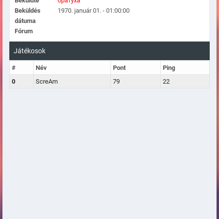
Beküldte
братуха
Beküldés
1970. január 01. - 01:00:00
dátuma
Fórum
Játékosok
#
Név
Pont
Ping
0
ScreAm
79
22