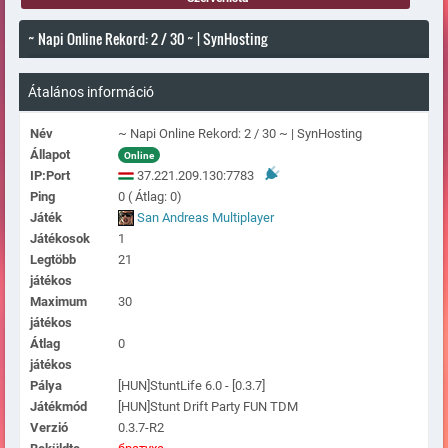
~ Napi Online Rekord: 2 / 30 ~ | SynHosting
Átalános információ
Név
~ Napi Online Rekord: 2 / 30 ~ | SynHosting
Állapot
Online
IP:Port
37.221.209.130:7783
Ping
0 ( Átlag: 0)
Játék
San Andreas Multiplayer
Játékosok
1
Legtöbb
21
játékos
Maximum
30
játékos
Átlag
0
játékos
Pálya
[HUN]StuntLife 6.0 - [0.3.7]
Játékmód
[HUN]Stunt Drift Party FUN TDM
Verzió
0.3.7-R2