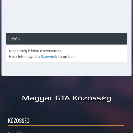
Leírás
Nincs még leírása a szervernek!
Hozz létre egyett a
Szerverek
fórumban!
Magyar GTA Közösség
KÖZÖSSÉG