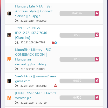
Hungary Life MTA || San
Andreas Style || Connect
0/4096
Server || hl-rpg.eu
37.221.210.149:22003
..:::PDSS:::.. NEW
IP:212.73.137.7:7046
0/20
[Clans.hu]
37.221.209.216:7789
MoonRise Military - BIG
COMEBACK SOON │
Hungarian │
0/10
discord.gg/mrmilitary
79.172.220.18:30120
SeeMTA v2 || www.v2.see-
game.com
0/830
37.221.209.188:22013
[HUN] RP-RP-RP I Discord:
www.r-p.hu I
0/500
37.221.209.191:30120