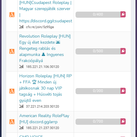
[HUN]Csudapest Roleplay |
Magyar szerepjáték szerver
|
0/400
https://discord.gg/csudapest
cfx.re/join/5z95ga
Revolution Roleplay [HUN]
Egy új élet kezdete 🌆
Rengeteg rablás és
0/500
alapmunka 👤 Ingyenes
Frakciópályá
185.221.21.106:30120
Horizon Roleplay [HUN] RP
+ FFA 🏆 Minden új
játékosnak 30 nap VIP
0/300
tagság + Húsvéti tojás
gyüjtő even
37.221.214.203:30120
American Reality RolePlay
[HU] discord.gg/arrp
0/700
185.221.21.237:30120