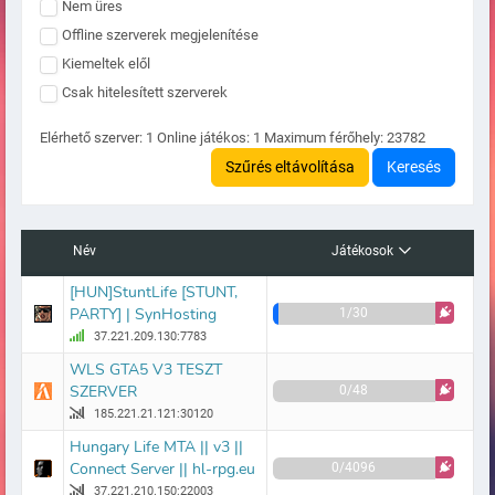
Nem üres
Offline szerverek megjelenítése
Kiemeltek elől
Csak hitelesített szerverek
Elérhető szerver:
1
Online játékos:
1
Maximum férőhely:
23782
Szűrés eltávolítása
Keresés
Név
Játékosok
[HUN]StuntLife [STUNT,
PARTY] | SynHosting
1/30
37.221.209.130:7783
WLS GTA5 V3 TESZT
SZERVER
0/48
185.221.21.121:30120
Hungary Life MTA || v3 ||
Connect Server || hl-rpg.eu
0/4096
37.221.210.150:22003