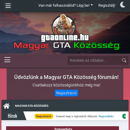
Van már felhasználód? Lépj be!
Regisztálj!
Üdvözlünk a Magyar GTA Közösség fórumán!
Csatlakozz közösségünkhöz még ma!
Regisztráció
MAGYAR GTA KÖZÖSSÉG
Hírek
Regisztráció
Ismerd meg a regisztáció előnyeit.
Regisztálok!
Kész
El
Szerverlista