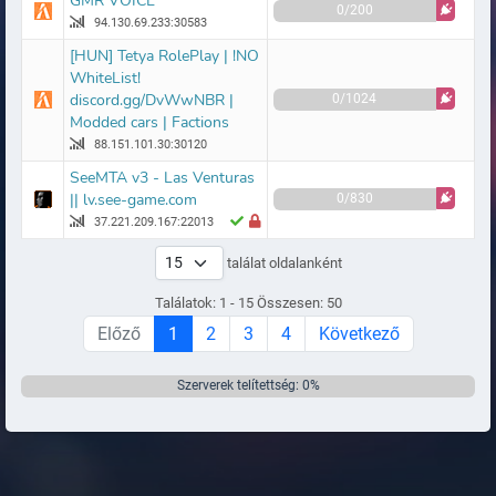
GMR VOICE
0/200
94.130.69.233:30583
[HUN] Tetya RolePlay | !NO
WhiteList!
discord.gg/DvWwNBR |
0/1024
Modded cars | Factions
88.151.101.30:30120
SeeMTA v3 - Las Venturas
|| lv.see-game.com
0/830
37.221.209.167:22013
találat oldalanként
Találatok: 1 - 15 Összesen: 50
Előző
1
2
3
4
Következő
Szerverek telítettség: 0%