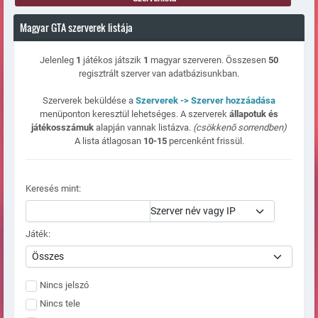
Magyar GTA szerverek listája
Jelenleg
1
játékos játszik
1
magyar szerveren. Összesen
50
regisztrált szerver van adatbázisunkban.
Szerverek beküldése a
Szerverek -> Szerver hozzáadása
menüponton keresztül lehetséges. A szerverek
állapotuk és
játékosszámuk
alapján vannak listázva.
(csökkenõ sorrendben)
A lista átlagosan
10-15
percenként frissül.
Keresés mint:
Játék:
Nincs jelszó
Nincs tele