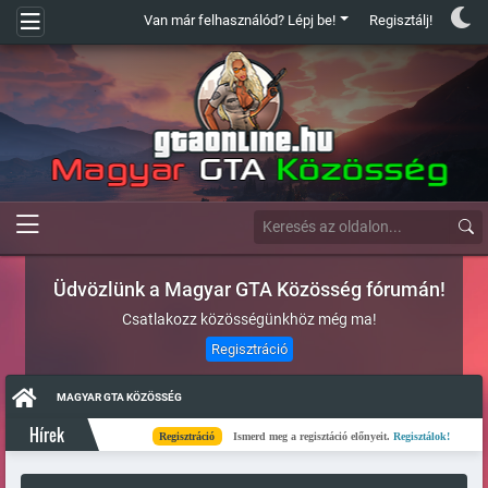
Van már felhasználód? Lépj be!
Regisztálj!
Üdvözlünk a Magyar GTA Közösség fórumán!
Csatlakozz közösségünkhöz még ma!
Regisztráció
MAGYAR GTA KÖZÖSSÉG
Hírek
Regisztráció
Ismerd meg a regisztáció előnyeit.
Regisztálok!
Kés