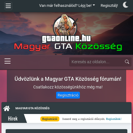
Van már felhasználód? Lépj be!
Regisztálj!
Üdvözlünk a Magyar GTA Közösség fórumán!
Csatlakozz közösségünkhöz még ma!
Regisztráció
MAGYAR GTA KÖZÖSSÉG
Hírek
Regisztráció
Ismerd meg a regisztáció előnyeit.
Regisztálok!
Kész