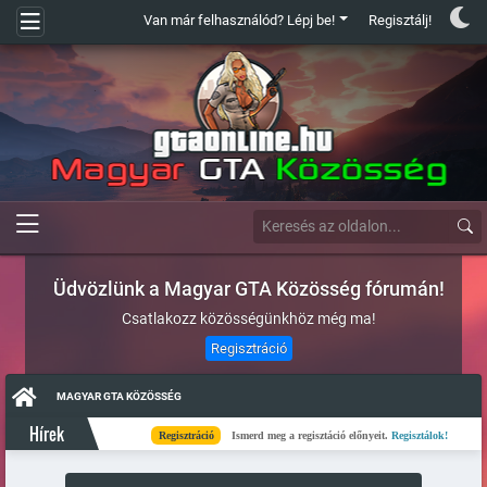
Van már felhasználód? Lépj be!
Regisztálj!
Üdvözlünk a Magyar GTA Közösség fórumán!
Csatlakozz közösségünkhöz még ma!
Regisztráció
MAGYAR GTA KÖZÖSSÉG
Hírek
Regisztráció
Ismerd meg a regisztáció előnyeit.
Regisztálok!
Kés