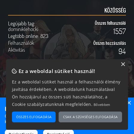
KÖZÖSSÉG
Legújabb tag:
Összes felhasználó
dominiklehocki
1557
Legtöbb online:
823
Felhasználók
Összes hozzászólás
Aktivitás
94
×
Ez a weboldal sütiket használ!
Online felhasználók
Kövess Minket!
Ez a weboldal sütiket használ a felhasználói élmény
javítása érdekében. A weboldalunk használatával
153 vendég, 0 tag
Ön hozzájárul az összes süti használatához, a
×
Cookie szabályzatunknak megfelelően.
Bővebben
Ne maradj le semmiről!
Csatlakozz most hozzánk, hogy megtudd, milyen egy igazi
ÖSSZES ELFOGADÁSA
CSAK A SZÜKSÉGES ELFOGADÁSA
2026 © Magyar GTA Közösség
közösséghez tartozni!
A weboldalon található anyagok kizárólag a GTAOnline.hu
hozzájárulásával és a forrás megjelölésével használhatóak fel.