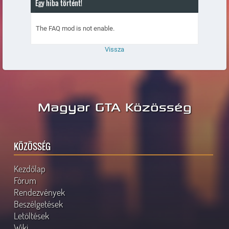
Egy hiba történt!
The FAQ mod is not enable.
Vissza
Magyar GTA Közösség
KÖZÖSSÉG
Kezdőlap
Fórum
Rendezvények
Beszélgetések
Letöltések
Wiki