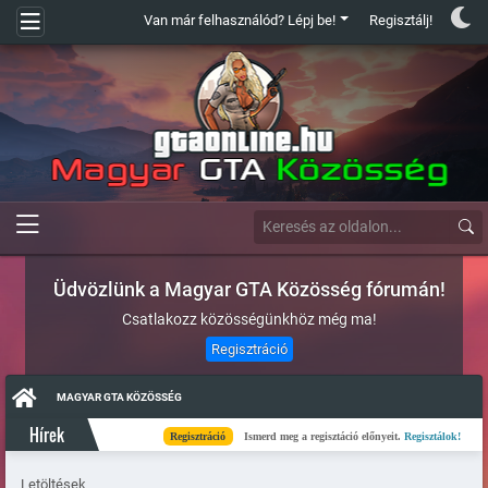
Van már felhasználód? Lépj be!
Regisztálj!
Üdvözlünk a Magyar GTA Közösség fórumán!
Csatlakozz közösségünkhöz még ma!
Regisztráció
MAGYAR GTA KÖZÖSSÉG
Hírek
Regisztráció
Ismerd meg a regisztáció előnyeit.
Regisztálok!
K
Letöltések