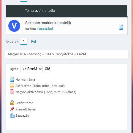
Téma
/
Indította
Szkripter,modder kerestetik
Indította
VargaSzilard
Oldalak:
1
Fel
Magyar GTA Közösség
»
GTA V Többjátékos
»
FiveM
Ugrás:
Normál téma
Aktív téma (Több, mint 15 válasz)
Nagyon aktív téma (Több, mint 25 válasz)
Lezárt téma
Kiemelt téma
Szavazás