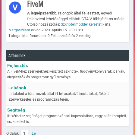
FiveM
A legnépszerűbb
, rajongók által fejlesztett, egyedi
fejlesztési lehetőséggel ellátott GTA V többjátékos módja.
Utolsó hozzászólás:
Szkripter,modder kerestetik
írta:
VargaSzilard
ekkor: 2023. április 15. - 00:18:01
Látogatók a fórumban: 0 Felhasználó és 2 vendég
Alfórumok
Fejlesztés
A FiveM-hez szerverekhez készített szkriptek, függvénykönyvárak, pályák,
kiegészítők és programok gyűjteménye.
Leírások
Itt találod a fórumozók által írt leírásokat/útmutatókat, főként
szerverkezelés és programozás terén.
Segítség
Itt kérhetsz segítséget programozással kapcsolatban, vagy akár komplett
eszközöket is.
Oldalak:
1
Le