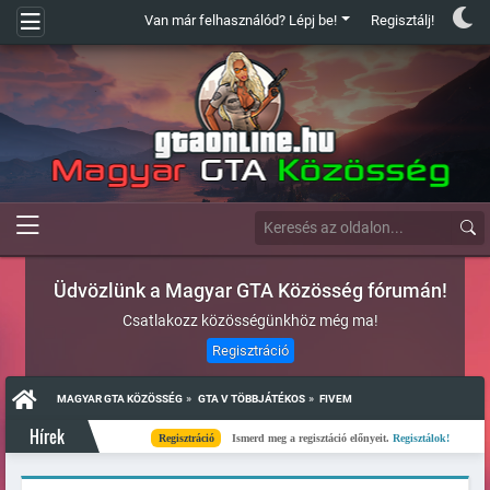
Van már felhasználód? Lépj be!
Regisztálj!
Üdvözlünk a Magyar GTA Közösség fórumán!
Csatlakozz közösségünkhöz még ma!
Regisztráció
»
»
MAGYAR GTA KÖZÖSSÉG
GTA V TÖBBJÁTÉKOS
FIVEM
Hírek
Regisztráció
Ismerd meg a regisztáció előnyeit.
Regisztálok!
Kész