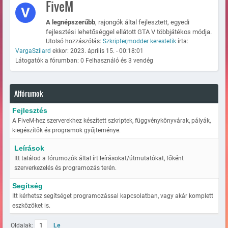
FiveM
A legnépszerűbb
, rajongók által fejlesztett, egyedi
fejlesztési lehetőséggel ellátott GTA V többjátékos módja.
Utolsó hozzászólás:
Szkripter,modder kerestetik
írta:
VargaSzilard
ekkor: 2023. április 15. - 00:18:01
Látogatók a fórumban: 0 Felhasználó és 3 vendég
Alfórumok
Fejlesztés
A FiveM-hez szerverekhez készített szkriptek, függvénykönyvárak, pályák,
kiegészítők és programok gyűjteménye.
Leírások
Itt találod a fórumozók által írt leírásokat/útmutatókat, főként
szerverkezelés és programozás terén.
Segítség
Itt kérhetsz segítséget programozással kapcsolatban, vagy akár komplett
eszközöket is.
Oldalak:
1
Le