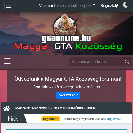
Van már felhasználód? Lépj be!
Regisztálj!
Üdvözlünk a Magyar GTA Közösség fórumán!
Csatlakozz közösségünkhöz még ma!
Regisztráció
»
»
MAGYAR GTA KÖZÖSSÉG
GTA V TÖBBJÁTÉKOS
FIVEM
Hírek
Regisztráció
Ismerd meg a regisztáció előnyeit.
Regisztálok!
Kés