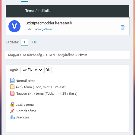
Téma
/
Indította
Szkripter,modder kerestetik
Indította
VargaSzilard
Oldalak:
1
Fel
Magyar GTA Közösség
»
GTA V Többjátékos
»
FiveM
Ugrás:
Normál téma
Aktív téma (Több, mint 15 válasz)
Nagyon aktív téma (Több, mint 25 válasz)
Lezárt téma
Kiemelt téma
Szavazás