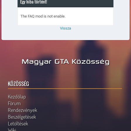
Egy hiba történt!
The FAQ mod is not enable.
Vissza
Magyar GTA Közösség
KÖZÖSSÉG
Kezdőlap
Fórum
Rendezvények
Beszélgetések
Letöltések
Wiki