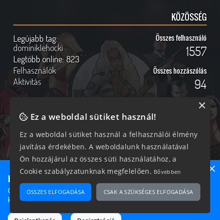
KÖZÖSSÉG
Legújabb tag:
Összes felhasználó
dominiklehocki
1557
Legtöbb online:
823
Felhasználók
Összes hozzászólás
Aktivitás
94
×
Ez a weboldal sütiket használ!
Online felhasználók
Kövess Minket!
Ez a weboldal sütiket használ a felhasználói élmény
javítása érdekében. A weboldalunk használatával
315 vendég, 0 tag
Ön hozzájárul az összes süti használatához, a
×
Cookie szabályzatunknak megfelelően.
Bővebben
Ne maradj le semmiről!
Csatlakozz most hozzánk, hogy megtudd, milyen egy igazi
ÖSSZES ELFOGADÁSA
CSAK A SZÜKSÉGES ELFOGADÁSA
2026 © Magyar GTA Közösség
közösséghez tartozni!
A weboldalon található anyagok kizárólag a GTAOnline.hu
hozzájárulásával és a forrás megjelölésével használhatóak fel.