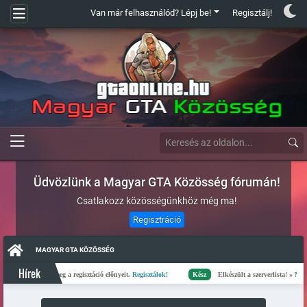
Van már felhasználód? Lépj be!
Regisztálj!
Üdvözlünk a Magyar GTA Közösség fórumán!
Csatlakozz közösségünkhöz még ma!
Regisztráció
MAGYAR GTA KÖZÖSSÉG
Hírek
ció
Ismerd meg a regisztáció előnyeit.
Regisztálok!
Kész
Elkészült a szerverlista! »
Megtekin