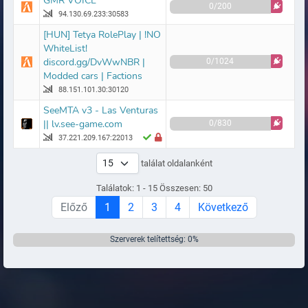
GMR VOICE
0/200
94.130.69.233:30583
[HUN] Tetya RolePlay | !NO
WhiteList!
discord.gg/DvWwNBR |
0/1024
Modded cars | Factions
88.151.101.30:30120
SeeMTA v3 - Las Venturas
|| lv.see-game.com
0/830
37.221.209.167:22013
találat oldalanként
Találatok: 1 - 15 Összesen: 50
Előző
1
2
3
4
Következő
Szerverek telítettség: 0%