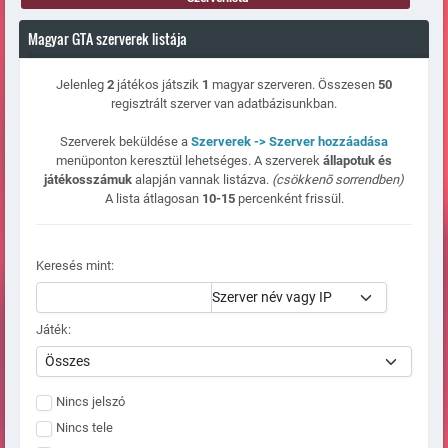
Magyar GTA szerverek listája
Jelenleg
2
játékos játszik
1
magyar szerveren. Összesen
50
regisztrált szerver van adatbázisunkban.
Szerverek beküldése a
Szerverek -> Szerver hozzáadása
menüponton keresztül lehetséges. A szerverek
állapotuk és
játékosszámuk
alapján vannak listázva.
(csökkenõ sorrendben)
A lista átlagosan
10-15
percenként frissül.
Keresés mint:
Játék:
Nincs jelszó
Nincs tele