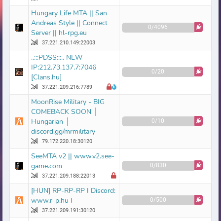
Hungary Life MTA || San
Andreas Style || Connect
0/4096
Server || hl-rpg.eu
37.221.210.149:22003
..:::PDSS:::.. NEW
IP:212.73.137.7:7046
0/20
[Clans.hu]
37.221.209.216:7789
MoonRise Military - BIG
COMEBACK SOON │
Hungarian │
0/10
discord.gg/mrmilitary
79.172.220.18:30120
SeeMTA v2 || www.v2.see-
game.com
0/830
37.221.209.188:22013
[HUN] RP-RP-RP I Discord:
www.r-p.hu I
0/500
37.221.209.191:30120