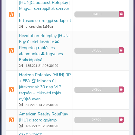
[HUN]Csudapest Roleplay |
Magyar szerepjáték szerver
|
0/400
https://discord.gg/csudapest
cfx.re/join/5z95ga
Revolution Roleplay [HUN]
Egy új élet kezdete 🌆
Rengeteg rablás és
0/500
alapmunka 👤 Ingyenes
Frakciópályá
185.221.21.106:30120
Horizon Roleplay [HUN] RP
+ FFA 🏆 Minden új
játékosnak 30 nap VIP
0/300
tagság + Húsvéti tojás
gyüjtő even
37.221.214.203:30120
American Reality RolePlay
[HU] discord.gg/arrp
0/700
185.221.21.237:30120