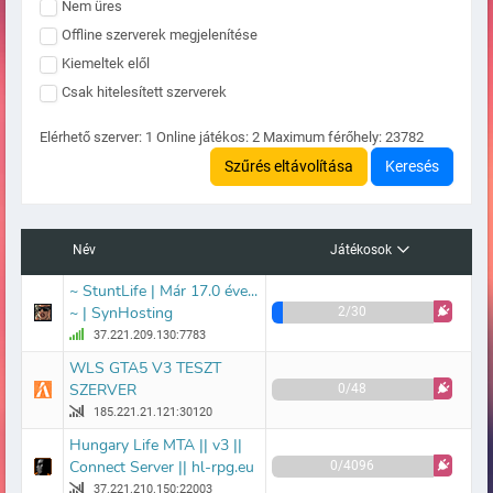
Nem üres
Offline szerverek megjelenítése
Kiemeltek elől
Csak hitelesített szerverek
Elérhető szerver:
1
Online játékos:
2
Maximum férőhely:
23782
Szűrés eltávolítása
Keresés
Név
Játékosok
~ StuntLife | Már 17.0 éve...
~ | SynHosting
2/30
37.221.209.130:7783
WLS GTA5 V3 TESZT
SZERVER
0/48
185.221.21.121:30120
Hungary Life MTA || v3 ||
Connect Server || hl-rpg.eu
0/4096
37.221.210.150:22003