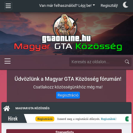
Van már felhasználód? Lépj be!
Regisztálj!
Üdvözlünk a Magyar GTA Közösség fórumán!
Csatlakozz közösségünkhöz még ma!
Regisztráció
MAGYAR GTA KÖZÖSSÉG
Hírek
Regisztráció
Ismerd meg a regisztáció előnyeit.
Regisztálok!
Kész
El
Szerverlista