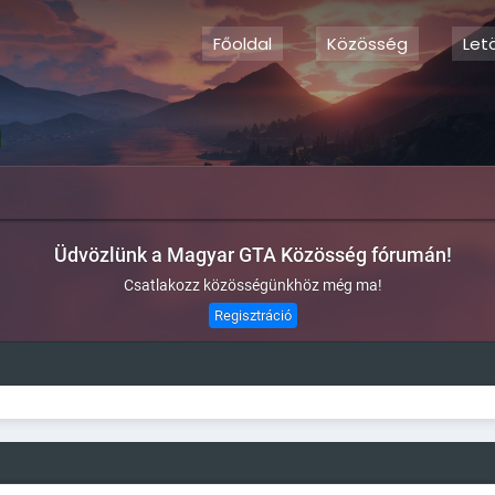
Főoldal
Közösség
Let
Üdvözlünk a Magyar GTA Közösség fórumán!
Csatlakozz közösségünkhöz még ma!
Regisztráció