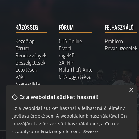
KÖZÖSSÉG
FÓRUM
FELHASZNÁLÓ
Kezdőlap
GTA Online
Profilom
Fórum
FiveM
Privát üzenetek
Rendezvények
rageMP
Beszélgetések
SA-MP
Letöltések
Multi Theft Auto
Wiki
GTA Egyjátékos
Szerverlista
×
Kapcsolat
Ez a weboldal sütiket használ!
Online felhasználók
Ez a weboldal sütiket használ a felhasználói élmény
229 vendég, 0 tag
javítása érdekében. A weboldalunk használatával Ön
hozzájárul az összes süti használatához, a Cookie
szabályzatunknak megfelelően.
Bővebben
Az oldal 0.06 másodperc alatt készült el 11 lekéréssel.