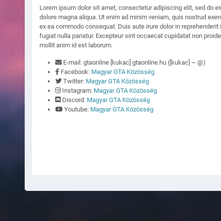
Lorem ipsum dolor sit amet, consectetur adipiscing elit, sed do e
dolore magna aliqua. Ut enim ad minim veniam, quis nostrud exercit
ex ea commodo consequat. Duis aute irure dolor in reprehenderit in
fugiat nulla pariatur. Excepteur sint occaecat cupidatat non proiden
mollit anim id est laborum.
E-mail: gtaonline [kukac] gtaonline.hu ([kukac] ~ @)
Facebook:
Magyar GTA Közösség
Twitter:
Magyar GTA Közösség
Instagram:
Magyar GTA Közösség
Discord:
Magyar GTA Közösség
Youtube:
Magyar GTA Közösség