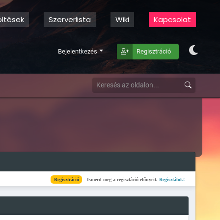
öltések
Szerverlista
Wiki
Kapcsolat
Bejelentkezés
Regisztráció
Regisztráció
Ismerd meg a regisztáció előnyeit.
Regisztálok!
Kész
Elkészült