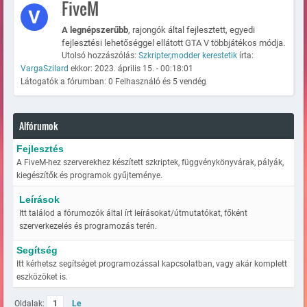
FiveM
A legnépszerűbb
, rajongók által fejlesztett, egyedi
fejlesztési lehetőséggel ellátott GTA V többjátékos módja.
Utolsó hozzászólás:
Szkripter,modder kerestetik
írta:
VargaSzilard
ekkor: 2023. április 15. - 00:18:01
Látogatók a fórumban: 0 Felhasználó és 5 vendég
Alfórumok
Fejlesztés
A FiveM-hez szerverekhez készített szkriptek, függvénykönyvárak, pályák,
kiegészítők és programok gyűjteménye.
Leírások
Itt találod a fórumozók által írt leírásokat/útmutatókat, főként
szerverkezelés és programozás terén.
Segítség
Itt kérhetsz segítséget programozással kapcsolatban, vagy akár komplett
eszközöket is.
Oldalak:
1
Le