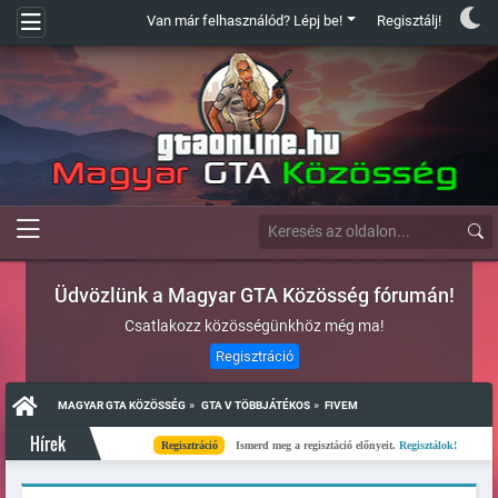
Van már felhasználód? Lépj be!
Regisztálj!
Üdvözlünk a Magyar GTA Közösség fórumán!
Csatlakozz közösségünkhöz még ma!
Regisztráció
»
»
MAGYAR GTA KÖZÖSSÉG
GTA V TÖBBJÁTÉKOS
FIVEM
Hírek
Regisztráció
Ismerd meg a regisztáció előnyeit.
Regisztálok!
Kész