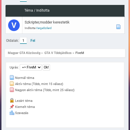
Téma
/
Indította
Szkripter,modder kerestetik
Indította
VargaSzilard
Oldalak:
1
Fel
Magyar GTA Közösség
»
GTA V Többjátékos
»
FiveM
Ugrás:
Normál téma
Aktív téma (Több, mint 15 válasz)
Nagyon aktív téma (Több, mint 25 válasz)
Lezárt téma
Kiemelt téma
Szavazás