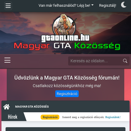
Van már felhasználód? Lépj be!
Regisztálj!
Üdvözlünk a Magyar GTA Közösség fórumán!
Csatlakozz közösségünkhöz még ma!
Regisztráció
MAGYAR GTA KÖZÖSSÉG
Hírek
Regisztráció
Ismerd meg a regisztáció előnyeit.
Regisztálok!
Kés