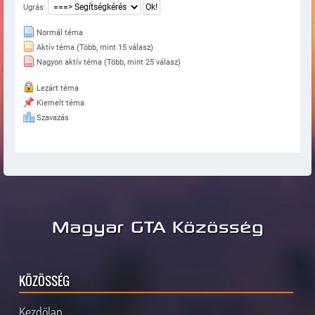
Ugrás:
Normál téma
Aktív téma (Több, mint 15 válasz)
Nagyon aktív téma (Több, mint 25 válasz)
Lezárt téma
Kiemelt téma
Szavazás
Magyar GTA Közösség
KÖZÖSSÉG
Kezdőlap