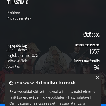
FELHASZNÁLÓ
Profilom
Privát üzenetek
KÖZÖSSÉG
Legújabb tag:
Összes felhasználó
dominiklehocki
1557
Legtöbb online:
823
Felhasználók
Összes hozzászólás
Aktivitás
94
×
Ez a weboldal sütiket használ!
Online felhasználók
Kövess Minket!
Ez a weboldal sütiket használ a felhasználói élmény
javítása érdekében. A weboldalunk használatával
179 vendég, 0 tag
Ön hozzájárul az összes süti használatához, a