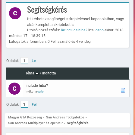
Segítségkérés
Itt kérhetsz segítséget szkripteléssel kapcsolatban, vagy
akár komplett szkripteket is.
Utolsó hozzászólás:
Re:include hiba?
írta:
carlo
ekkor: 2018.
március 17. - 18:39:15
Látogatók a fórumban: 0 Felhasználó és 4 vendég
Oldalak:
1
Le
Téma
/
Indította
include hiba?
Indította
carlo
Oldalak:
1
Fel
Magyar GTA Közösség
»
San Andreas Többjátékos
»
San Andreas Multiplayer és openMP
»
Segítségkérés