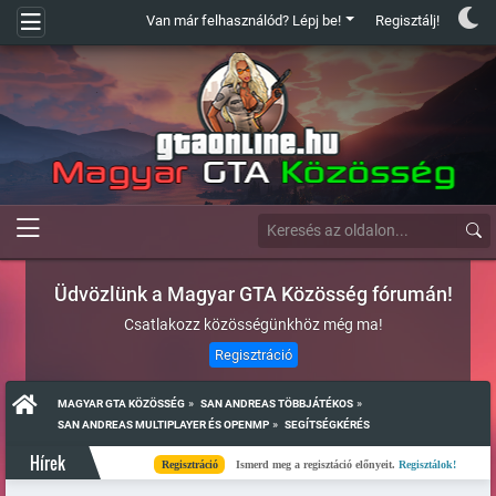
Van már felhasználód? Lépj be!
Regisztálj!
Üdvözlünk a Magyar GTA Közösség fórumán!
Csatlakozz közösségünkhöz még ma!
Regisztráció
»
»
MAGYAR GTA KÖZÖSSÉG
SAN ANDREAS TÖBBJÁTÉKOS
»
SAN ANDREAS MULTIPLAYER ÉS OPENMP
SEGÍTSÉGKÉRÉS
Hírek
Regisztráció
Ismerd meg a regisztáció előnyeit.
Regisztálok!
Kés