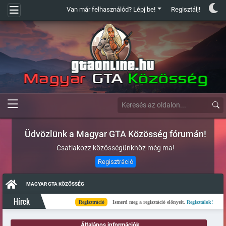
Van már felhasználód? Lépj be!
Regisztálj!
Üdvözlünk a Magyar GTA Közösség fórumán!
Csatlakozz közösségünkhöz még ma!
Regisztráció
MAGYAR GTA KÖZÖSSÉG
Hírek
Regisztráció
Ismerd meg a regisztáció előnyeit.
Regisztálok!
K
Általános információk