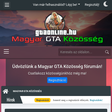
Van már felhasználód? Lépj be!
Regisztálj!
Üdvözlünk a Magyar GTA Közösség fórumán!
Csatlakozz közösségünkhöz még ma!
Regisztráció
MAGYAR GTA KÖZÖSSÉG
Hírek
Regisztráció
Ismerd meg a regisztáció előnyeit.
Regisztálok!
Kés