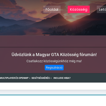
Főoldal
Közösség
Let
Üdvözlünk a Magyar GTA Közösség fórumán!
Csatlakozz közösségünkhöz még ma!
Regisztráció
»
»
MULTIPLAYER ÉS OPENMP
SEGÍTSÉGKÉRÉS
 INCLUDE HIBA?