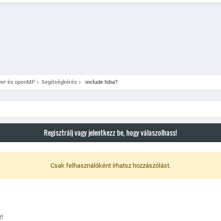
d);
(playerid, 3.0,1309.4163,1302.4043,10.9708))
, 9999, DIALOG_STYLE_MSGBOX, ""#COL_FEHER"Buszmegálló", ""#COL_FEHER"Buszjá
- Átlagos közlekedési idő - 7 perc - (Las Venturas Reptér - Fort Carson)", 
yer és openMP
»
Segítségkérés
»
 include hiba?
(playerid, 3.0,1344.1357,1258.2992,10.8203)) // Kávézó - Reptér
 1054, 0.0, 0.0, 10.0);
, DIALOG_KAVE, DIALOG_STYLE_TABLIST_HEADERS, ""#COL_LRED"[Kávé - Vásárlás]"
L_FEHER"Ár\t"#COL_FEHER"Darabszám\n\
 // Etc.
Regisztrálj vagy jelentkezz be, hogy válaszolhass!
Csak felhasználóként írhatsz hozzászólást.
!