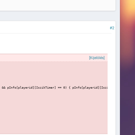
#2
[Kijelölés]
 && pInfo[playerid][IszikTimer] == 0) { pInfo[playerid][Iszik] = false; Se