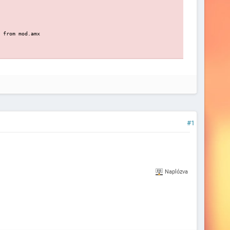
 from mod.amx
 from mod.amx
Naplózva
 from mod.amx
#1
 from mod.amx
Naplózva
 from mod.amx