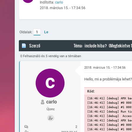
Indította:
carlo
2018. március 15. - 17:34:56
Oldalak:
1
Le
Szerző
Téma: include hiba? (Megtekintve 
0 Felhasználó és 5 vendég van a témában
2018. március 15. - 17:34:56
Hello, mi a problémája lehet?
Kód:
[16:46:41] [debug] AMX ba
carlo
[16:46:41] [debug] #0 000
[16:46:41] [debug] #1 000
Újonc
[16:46:41] [debug] Run ti
[16:46:41] [debug] Acces
[16:46:41] [debug] AMX ba
[16:46:41] [debug] #0 000
2
[16:46:41] [debug] #1 000