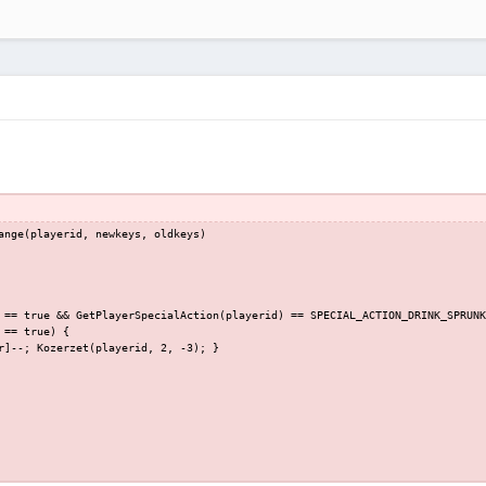
ange(playerid, newkeys, oldkeys)
 == true && GetPlayerSpecialAction(playerid) == SPECIAL_ACTION_DRINK_SPRUNK
 == true) {
r]--; Kozerzet(playerid, 2, -3); }