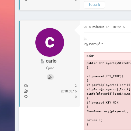
Tetszik
2018. március 17. - 18:39:15
ja
igy nem jó ?
Kód:
carlo
public OnPlayerKeyStateCh
{
Újonc
if(pressed(KEY_FIRE))
{
if(pInfo[playerid][Iszik]
2
if(pInfo[playerid][Iszik]
2018.03.15
pInfo[playerid][IszikTime
0
}
if(pressed(KEY_NO))
{
ShowInventory(playerid);
return 1;
}