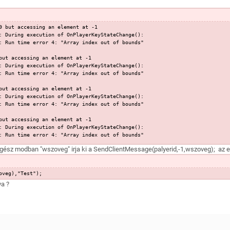
ve] == false) return 1;
but accessing an element at -1
(playerid, 2.0, -326.1909,1049.2335,19.7422) || IsPlayerInRangeOfPoint(play
: During execution of OnPlayerKeyStateChange():
: Run time error 4: "Array index out of bounds"
oveg),""#COL_LRED"Név\t"#COL_LRED"Indok\n\
ut accessing an element at -1
: During execution of OnPlayerKeyStateChange():
: Run time error 4: "Array index out of bounds"
Beteg[1],Ok[1],Beteg[2],Ok[2],Beteg[3],Ok[3]);
, 9999, DIALOG_STYLE_TABLIST_HEADERS, ""#COL_LRED"[Kórházi Pácienslista]",
ut accessing an element at -1
: During execution of OnPlayerKeyStateChange():
: Run time error 4: "Array index out of bounds"
ut accessing an element at -1
d)) return ShowBoltDialog(playerid);
: During execution of OnPlayerKeyStateChange():
erid)) return ShowJarmuVasarlas(playerid);
: Run time error 4: "Array index out of bounds"
d))
 egész modban "wszoveg" irja ki a SendClientMessage(palyerid,-1,wszoveg); az
ut accessing an element at -1
lentkezve] == 0)
: During execution of OnPlayerKeyStateChange():
, DIALOG_UJBANK_ELSOPANEL, DIALOG_STYLE_LIST, "{FFF700}[Bankszámla Felület]
: Run time error 4: "Array index out of bounds"
oveg),"Test");
ut accessing an element at -1
a ?
: During execution of OnPlayerKeyStateChange():
: Run time error 4: "Array index out of bounds"