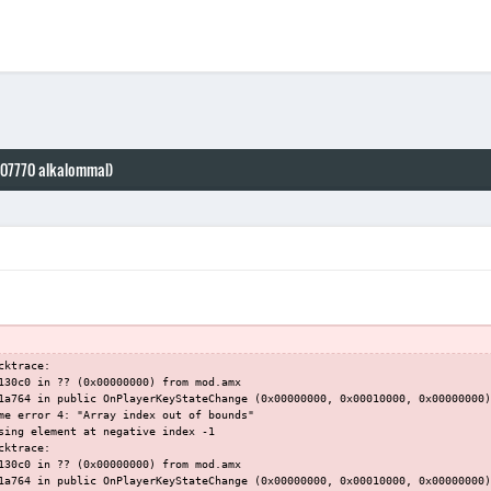
107770 alkalommal)
cktrace:
130c0 in ?? (0x00000000) from mod.amx
1a764 in public OnPlayerKeyStateChange (0x00000000, 0x00010000, 0x00000000)
me error 4: "Array index out of bounds"
sing element at negative index -1
cktrace:
130c0 in ?? (0x00000000) from mod.amx
1a764 in public OnPlayerKeyStateChange (0x00000000, 0x00010000, 0x00000000)