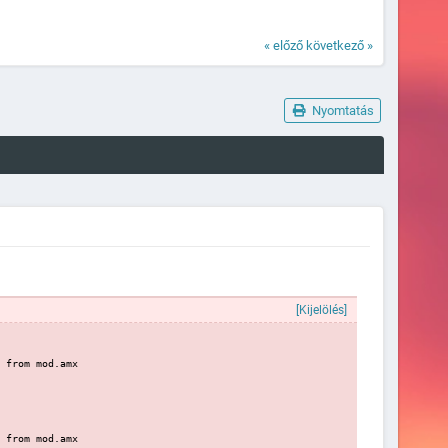
« előző
következő »
Nyomtatás
[Kijelölés]
 from mod.amx
 from mod.amx