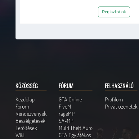
Regisztrálok
KÖZÖSSÉG
FÓRUM
FELHASZNÁLÓ
Kezdőlap
GTA Online
Profilom
Fórum
FiveM
Privát üzenetek
Rendezvények
rageMP
Beszélgetések
SA-MP
Letöltések
Multi Theft Auto
Wiki
GTA Egyjátékos