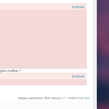
[Kijelölés]
erid, 2.0, -323.0682,1050.5905,19.7422))
 egész modban ?
[Kijelölés]
", ""#COL_FEHER"Új Bankszámlaszám Létrehozása\nMeglévő Bankszámlaszám Hasz
Utoljára szerkesztve: 2018. március 17. - 19:02:37 írta
carlo
Naplózva