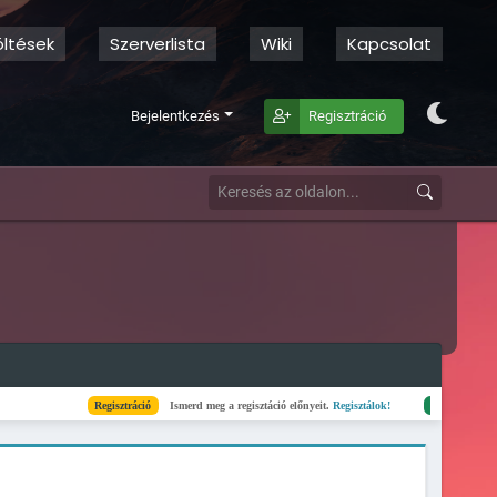
öltések
Szerverlista
Wiki
Kapcsolat
Bejelentkezés
Regisztráció
Regisztráció
Ismerd meg a regisztáció előnyeit.
Regisztálok!
Kész
Elkészült a szerverli