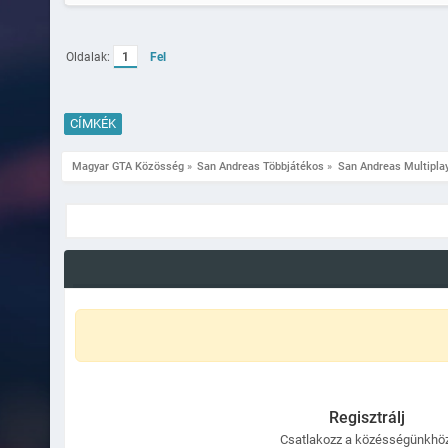
PickUpItem(playerid);
IsPlayerAtBiznisz(playeri
}
if(pressed(KEY_YES))
Oldalak:
1
Fel
{
if(IsPlayerInRangeOfPoint
{
ShowPlayerDialog(playerid
CÍMKÉK
"COL_LRED"63 "#COL_FEHER"
return 1;
}
Magyar GTA Közösség
»
San Andreas Többjátékos
»
San Andreas Multipla
if(IsPlayerInRangeOfPoint
{
PlayerPlaySound(playerid,
ShowPlayerDialog(playerid
""#COL_FEHER"Termék\t"#CO
Kávé\t$5\t1 (0.5l)\t-\n",
"Vásárlás", "Vissza");
}
}
return 1;
}
Regisztrálj
Csatlakozz a közésségünkhöz