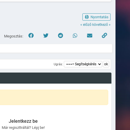
Nyomtatás
« előző
következő »
ratok.:\n"#COL_LRED"62E "#COL_FEHER"- Átlagos közlekedési idő - 5 perc - (
Megosztás:
"Kilépés","");
,
Ugrás:
Jelentkezz be
Már regiszttráltál? Lépj be!