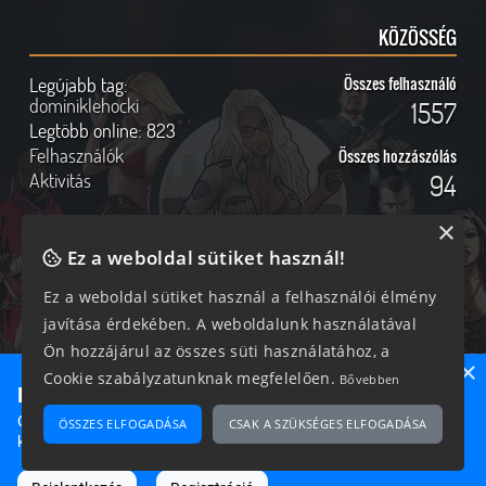
KÖZÖSSÉG
Legújabb tag:
Összes felhasználó
dominiklehocki
1557
Legtöbb online:
823
Felhasználók
Összes hozzászólás
Aktivitás
94
×
Ez a weboldal sütiket használ!
Online felhasználók
Kövess Minket!
Ez a weboldal sütiket használ a felhasználói élmény
javítása érdekében. A weboldalunk használatával
298 vendég, 0 tag
Ön hozzájárul az összes süti használatához, a
×
Cookie szabályzatunknak megfelelően.
Bővebben
Ne maradj le semmiről!
Csatlakozz most hozzánk, hogy megtudd, milyen egy igazi
ÖSSZES ELFOGADÁSA
CSAK A SZÜKSÉGES ELFOGADÁSA
2026 © Magyar GTA Közösség
közösséghez tartozni!
A weboldalon található anyagok kizárólag a GTAOnline.hu
hozzájárulásával és a forrás megjelölésével használhatóak fel.