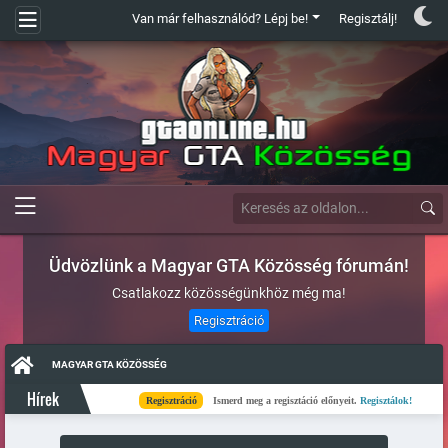
Van már felhasználód? Lépj be!
Regisztálj!
Üdvözlünk a Magyar GTA Közösség fórumán!
Csatlakozz közösségünkhöz még ma!
Regisztráció
MAGYAR GTA KÖZÖSSÉG
Hírek
Regisztráció
Ismerd meg a regisztáció előnyeit.
Regisztálok!
Kés