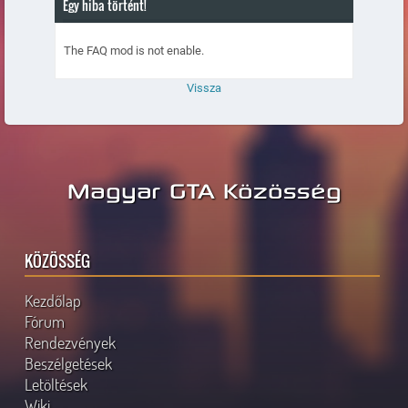
Egy hiba történt!
The FAQ mod is not enable.
Vissza
Magyar GTA Közösség
KÖZÖSSÉG
Kezdőlap
Fórum
Rendezvények
Beszélgetések
Letöltések
Wiki