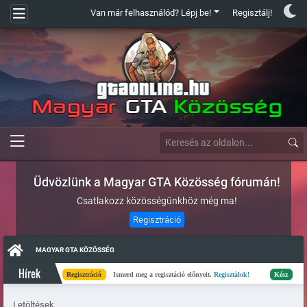
Van már felhasználód? Lépj be!
Regisztálj!
Üdvözlünk a Magyar GTA Közösség fórumán!
Csatlakozz közösségünkhöz még ma!
Regisztráció
MAGYAR GTA KÖZÖSSÉG
Hírek
Regisztráció
Ismerd meg a regisztáció előnyeit.
Regisztálok!
Kész
Elkészü
Letöltések