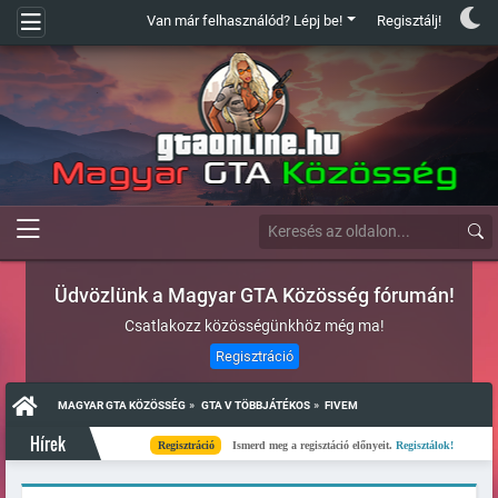
Van már felhasználód? Lépj be!
Regisztálj!
Üdvözlünk a Magyar GTA Közösség fórumán!
Csatlakozz közösségünkhöz még ma!
Regisztráció
»
»
MAGYAR GTA KÖZÖSSÉG
GTA V TÖBBJÁTÉKOS
FIVEM
Hírek
Regisztráció
Ismerd meg a regisztáció előnyeit.
Regisztálok!
Kész