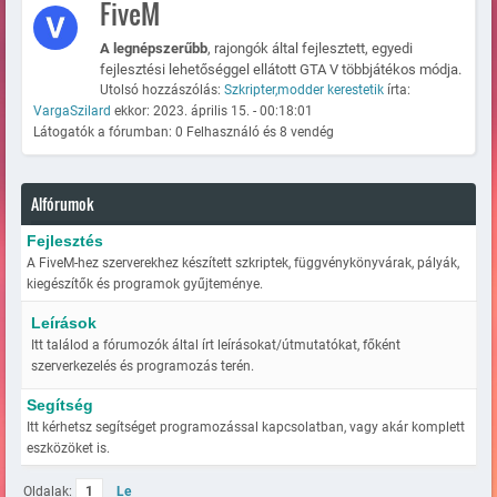
FiveM
A legnépszerűbb
, rajongók által fejlesztett, egyedi
fejlesztési lehetőséggel ellátott GTA V többjátékos módja.
Utolsó hozzászólás:
Szkripter,modder kerestetik
írta:
VargaSzilard
ekkor: 2023. április 15. - 00:18:01
Látogatók a fórumban: 0 Felhasználó és 8 vendég
Alfórumok
Fejlesztés
A FiveM-hez szerverekhez készített szkriptek, függvénykönyvárak, pályák,
kiegészítők és programok gyűjteménye.
Leírások
Itt találod a fórumozók által írt leírásokat/útmutatókat, főként
szerverkezelés és programozás terén.
Segítség
Itt kérhetsz segítséget programozással kapcsolatban, vagy akár komplett
eszközöket is.
Oldalak:
1
Le