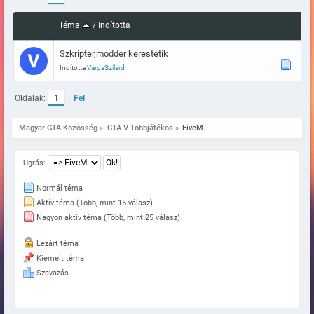
Téma
/
Indította
Szkripter,modder kerestetik
Indította
VargaSzilard
Oldalak:
1
Fel
Magyar GTA Közösség
»
GTA V Többjátékos
»
FiveM
Ugrás:
Normál téma
Aktív téma (Több, mint 15 válasz)
Nagyon aktív téma (Több, mint 25 válasz)
Lezárt téma
Kiemelt téma
Szavazás