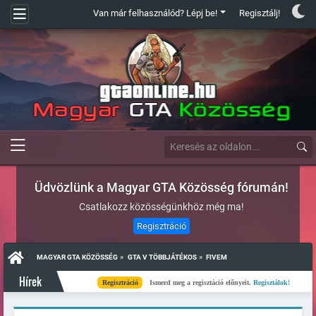
Van már felhasználód? Lépj be!
Regisztálj!
Üdvözlünk a Magyar GTA Közösség fórumán!
Csatlakozz közösségünkhöz még ma!
Regisztráció
»
»
MAGYAR GTA KÖZÖSSÉG
GTA V TÖBBJÁTÉKOS
FIVEM
Hírek
Regisztráció
Ismerd meg a regisztáció előnyeit.
Regisztálok!
Kész