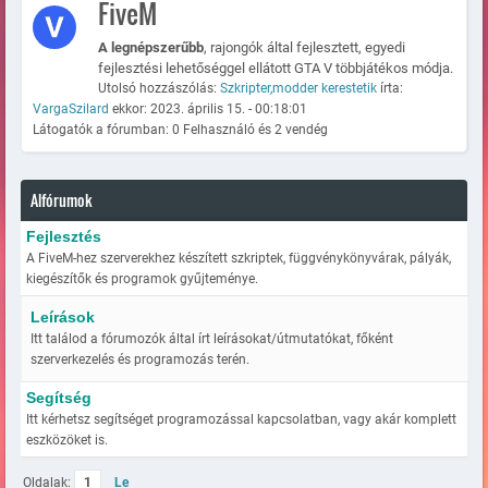
FiveM
A legnépszerűbb
, rajongók által fejlesztett, egyedi
fejlesztési lehetőséggel ellátott GTA V többjátékos módja.
Utolsó hozzászólás:
Szkripter,modder kerestetik
írta:
VargaSzilard
ekkor: 2023. április 15. - 00:18:01
Látogatók a fórumban: 0 Felhasználó és 2 vendég
Alfórumok
Fejlesztés
A FiveM-hez szerverekhez készített szkriptek, függvénykönyvárak, pályák,
kiegészítők és programok gyűjteménye.
Leírások
Itt találod a fórumozók által írt leírásokat/útmutatókat, főként
szerverkezelés és programozás terén.
Segítség
Itt kérhetsz segítséget programozással kapcsolatban, vagy akár komplett
eszközöket is.
Oldalak:
1
Le