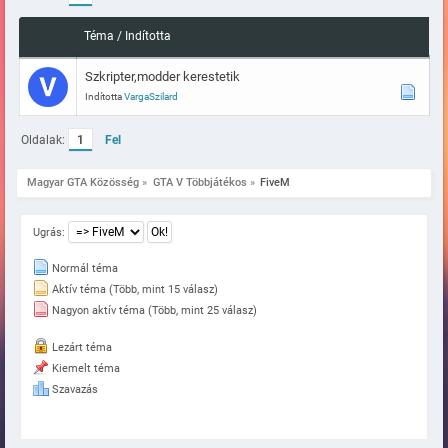
Téma
/
Indította
Szkripter,modder kerestetik
Indította
VargaSzilard
Oldalak:
1
Fel
Magyar GTA Közösség
»
GTA V Többjátékos
»
FiveM
Ugrás:
Normál téma
Aktív téma (Több, mint 15 válasz)
Nagyon aktív téma (Több, mint 25 válasz)
Lezárt téma
Kiemelt téma
Szavazás