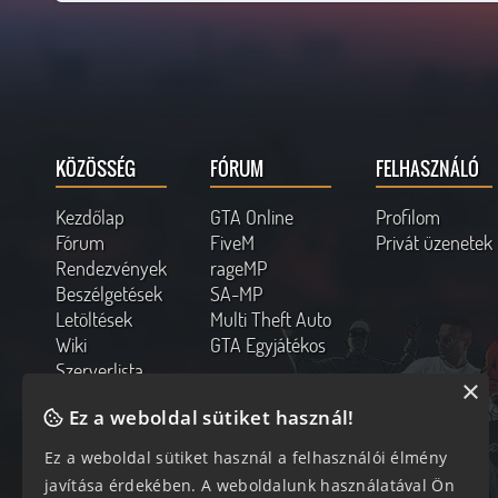
KÖZÖSSÉG
FÓRUM
FELHASZNÁLÓ
Kezdőlap
GTA Online
Profilom
Fórum
FiveM
Privát üzenetek
Rendezvények
rageMP
Beszélgetések
SA-MP
Letöltések
Multi Theft Auto
Wiki
GTA Egyjátékos
Szerverlista
×
Kapcsolat
Ez a weboldal sütiket használ!
Online felhasználók
Ez a weboldal sütiket használ a felhasználói élmény
342 vendég, 0 tag
javítása érdekében. A weboldalunk használatával Ön