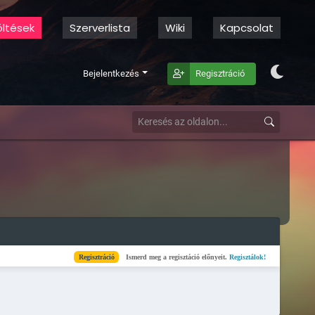
öltések
Szerverlista
Wiki
Kapcsolat
Bejelentkezés
Regisztráció
Regisztráció
Ismerd meg a regisztáció előnyeit.
Regisztálok!
Kész
Elkészü