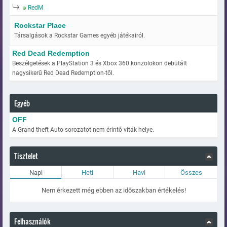
RedM
Rockstar Place
Társalgások a Rockstar Games egyéb játékairól.
Red Dead Redemption
Beszélgetések a PlayStation 3 és Xbox 360 konzolokon debütált
nagysikerű Red Dead Redemption-től.
Egyéb
OFF
A Grand theft Auto sorozatot nem érintő viták helye.
Tisztelet
Napi
Heti
Havi
Összes
Nem érkezett még ebben az időszakban értékelés!
Felhasználók