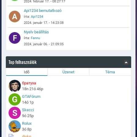
2024. február 17. - 08:27:17
Api1234 bemutatkozó
írta:
Api1234
2024. január 17. - 14:23:08
Nyelv beállítás
írta:
Fannu
2024. január 06. - 21:09:05
Top felhasználók
Idő
Üzenet
Téma
братуха
18n 21ó 46p
GTAFórum
14ó 1p
Skecci
9ó 25p
Rolux
3ó 8p
divkn