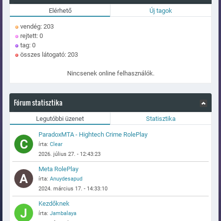
Elérhető
Új tagok
vendég: 203
rejtett: 0
tag: 0
összes látogató: 203
Nincsenek online felhasználók.
Fórum statisztika
Legutóbbi üzenet
Statisztika
ParadoxMTA - Hightech Crime RolePlay
írta:
Clear
2026. július 27. - 12:43:23
Meta RolePlay
írta:
Anuydesapud
2024. március 17. - 14:33:10
Kezdőknek
írta:
Jambalaya