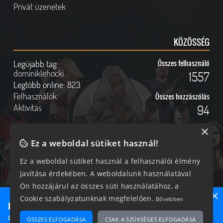
Privát üzenetek
KÖZÖSSÉG
Legújabb tag:
Összes felhasználó
dominiklehocki
1557
Legtöbb online:
823
Felhasználók
Összes hozzászólás
Aktivitás
94
×
Ez a weboldal sütiket használ!
Online felhasználók
Kövess Minket!
Ez a weboldal sütiket használ a felhasználói élmény
javítása érdekében. A weboldalunk használatával
203 vendég, 0 tag
Ön hozzájárul az összes süti használatához, a
×
Cookie szabályzatunknak megfelelően.
Bővebben
Ne maradj le semmiről!
Csatlakozz most hozzánk, hogy megtudd, milyen egy igazi
ÖSSZES ELFOGADÁSA
CSAK A SZÜKSÉGES ELFOGADÁSA