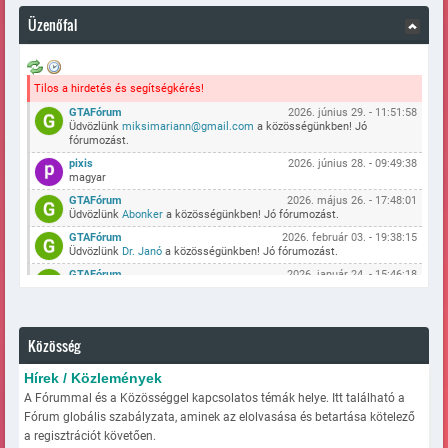
Üzenőfal
Tilos a hirdetés és segítségkérés!
GTAFórum
2026. június 29. - 11:51:58
Üdvözlünk
miksimariann@gmail.com
a közösségünkben! Jó
fórumozást.
pixis
2026. június 28. - 09:49:38
magyar
GTAFórum
2026. május 26. - 17:48:01
Üdvözlünk
Abonker
a közösségünkben! Jó fórumozást.
GTAFórum
2026. február 03. - 19:38:15
Üdvözlünk
Dr. Janó
a közösségünkben! Jó fórumozást.
GTAFórum
2026. január 24. - 15:46:18
Üdvözlünk
vadaszkh-12
a közösségünkben! Jó fórumozást.
GTAFórum
2025. december 09. - 13:30:38
Üdvözlünk
SzekeresMarci
a közösségünkben! Jó fórumozást.
Közösség
GTAFórum
2025. szeptember 26. - 20:19:39
Üdvözlünk
Peti786
a közösségünkben! Jó fórumozást.
Hírek / Közlemények
GTAFórum
2025. augusztus 11. - 05:30:45
A Fórummal és a Közösséggel kapcsolatos témák helye. Itt található a
Üdvözlünk
frici0822
a közösségünkben! Jó fórumozást.
Fórum globális szabályzata, aminek az elolvasása és betartása kötelező
GTAFórum
2025. augusztus 07. - 10:07:38
a regisztrációt követően.
Üdvözlünk
kristof45
a közösségünkben! Jó fórumozást.