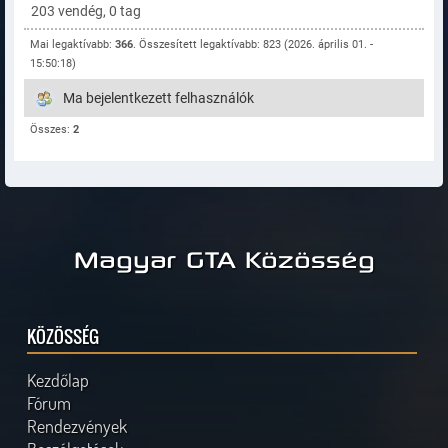
203 vendég, 0 tag
Mai legaktívabb:
366
. Összesített legaktívabb: 823 (2026. április 01. -
15:50:18)
Ma bejelentkezett felhasználók
Összes:
2
Magyar GTA Közösség
KÖZÖSSÉG
Kezdőlap
Fórum
Rendezvények