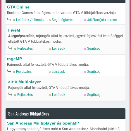
GTA Online
Rockstar Games által fejlesztett hivatalos GTA V többjátékos verziója.
Leírások / Útmutatok
Segítségkérés
Játékos(ok) keresése
FiveM
A legnépszerűbb
, rajongók által fejlesztett, egyedi fejlesztési lehetőséggel
ellátott GTA V többjátékos módja.
Fejlesztés
Leírások
Segítség
rageMP
Rajongók által fejlesztett, GTA V többjátékos módja.
Fejlesztés
Leírások
Segítség
alt:V Multiplayer
Rajongók által fejlesztett, GTA V többjátékos módja.
Fejlesztés
Leírások
Segítség
San Andreas Többjátékos
San Andreas Multiplayer és openMP
Hagyományos többjátékos mód a San Andreashoz. Mondhatni játékhő,