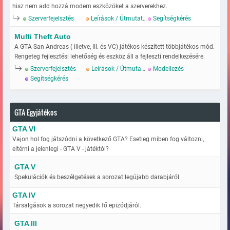
hisz nem add hozzá modern eszközöket a szerverekhez.
Szerverfejelsztés
Leírások / Útmutatok
Segítségkérés
Multi Theft Auto
A GTA San Andreas ( illetve, III. és VC) játékos készített többjátékos mód.
Rengeteg fejlesztési lehetőség és eszköz áll a fejleszti rendelkezésére.
Szerverfejelsztés
Leírások / Útmutatok
Modellezés
Segítségkérés
GTA Egyjátékos
GTA VI
Vajon hol fog játszódni a következő GTA? Esetleg miben fog változni,
eltérni a jelenlegi - GTA V - játéktól?
GTA V
Spekulációk és beszélgetések a sorozat legújabb darabjáról.
GTA IV
Társalgások a sorozat negyedik fő epizódjáról.
GTA III