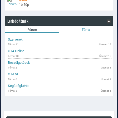
1ó 50p
Legjobb témák
Fórum
Téma
Szerverek
Téma: 11
Üzenet: 11
GTA Online
Téma: 10
Üzenet: 10
Beszélgetések
Téma: 2
Üzenet: 8
GTA VI
Téma: 6
Üzenet: 7
Segítségkérés
Téma: 3
Üzenet: 6