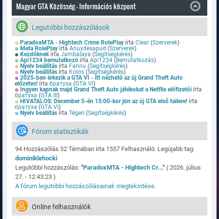
Magyar GTA Közösség - Információs központ
Legutóbbi hozzászólások
ParadoxMTA - Hightech Crime RolePlay
írta
Clear
(
Szerverek
)
Meta RolePlay
írta
Anuydesapud
(
Szerverek
)
Kezdőknek
írta
Jambalaya
(
Segítségkérés
)
Api1234 bemutatkozó
írta
Api1234
(
Bemutatkozás
)
Nyelv beállítás
írta
Fannu
(
Segítségkérés
)
Nyelv beállítás
írta
Kolos
(
Segítségkérés
)
2025-ben érkezik a GTA VI - itt nézhető az új Grand Theft Auto
előzetes!
írta
братуха
(
GTA VI
)
Ingyen kapnak majd Grand Theft Auto játékokat a Netflix előfizetői
írta
братуха
(
GTA III
)
HIVATALOS: December 5-én 15:00-kor jön az új GTA első tailere!
írta
братуха
(
GTA VI
)
Nyelv beállítás
írta
Tégeri
(
Segítségkérés
)
Fórum statisztikák
94 Hozzászólás 52 Témában írta 1557 Felhasználó. Legújabb tag:
dominiklehocki
Legutóbbi hozzászólás:
"
ParadoxMTA - Hightech Cr...
"
( 2026. július
27. - 12:43:23 )
A fórum legutóbbi hozzászólásainak megtekintése.
Online felhasználók