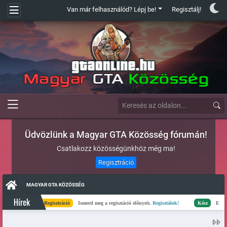
Van már felhasználód? Lépj be!
Regisztálj!
Üdvözlünk a Magyar GTA Közösség fórumán!
Csatlakozz közösségünkhöz még ma!
Regisztráció
MAGYAR GTA KÖZÖSSÉG
Hírek
Regisztráció
Ismerd meg a regisztáció előnyeit.
Regisztálok!
Kész
Elkészült a sze