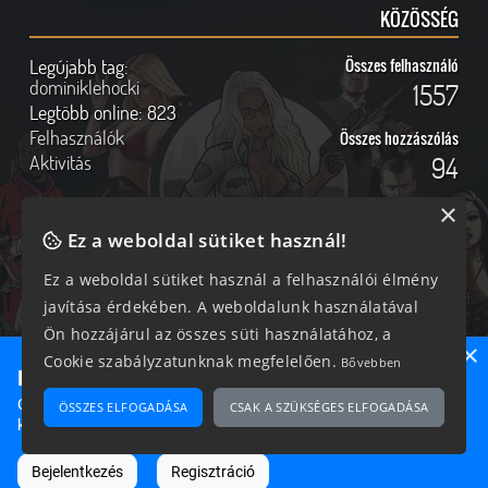
KÖZÖSSÉG
Legújabb tag:
Összes felhasználó
dominiklehocki
1557
Legtöbb online:
823
Felhasználók
Összes hozzászólás
Aktivitás
94
×
Ez a weboldal sütiket használ!
Online felhasználók
Kövess Minket!
Ez a weboldal sütiket használ a felhasználói élmény
javítása érdekében. A weboldalunk használatával
325 vendég, 0 tag
Ön hozzájárul az összes süti használatához, a
×
Cookie szabályzatunknak megfelelően.
Bővebben
Ne maradj le semmiről!
Csatlakozz most hozzánk, hogy megtudd, milyen egy igazi
ÖSSZES ELFOGADÁSA
CSAK A SZÜKSÉGES ELFOGADÁSA
2026 © Magyar GTA Közösség
közösséghez tartozni!
A weboldalon található anyagok kizárólag a GTAOnline.hu
hozzájárulásával és a forrás megjelölésével használhatóak fel.
Bejelentkezés
Regisztráció