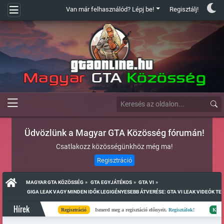
Van már felhasználód? Lépj be!
Regisztálj!
Üdvözlünk a Magyar GTA Közösség fórumán!
Csatlakozz közösségünkhöz még ma!
Regisztráció
»
»
»
MAGYAR GTA KÖZÖSSÉG
GTA EGYJÁTÉKOS
GTA VI
 GIGA LEAK VAGY MINDEN IDŐK LEGIGÉNYESEBB ÁTVERÉSE: GTA VI LEAK VIDEÓK T
Hírek
Regisztráció
Ismerd meg a regisztáció előnyeit.
Regisztálok!
Kész
Elk