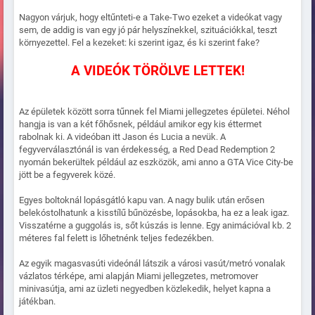
Nagyon várjuk, hogy eltűnteti-e a Take-Two ezeket a videókat vagy
sem, de addig is van egy jó pár helyszínekkel, szituációkkal, teszt
környezettel. Fel a kezeket: ki szerint igaz, és ki szerint fake?
A VIDEÓK TÖRÖLVE LETTEK!
Az épületek között sorra tűnnek fel Miami jellegzetes épületei. Néhol
hangja is van a két főhősnek, például amikor egy kis éttermet
rabolnak ki. A videóban itt Jason és Lucia a nevük. A
fegyverválasztónál is van érdekesség, a Red Dead Redemption 2
nyomán bekerültek például az eszközök, ami anno a GTA Vice City-be
jött be a fegyverek közé.
Egyes boltoknál lopásgátló kapu van. A nagy bulik után erősen
belekóstolhatunk a kisstílű bűnözésbe, lopásokba, ha ez a leak igaz.
Visszatérne a guggolás is, sőt kúszás is lenne. Egy animációval kb. 2
méteres fal felett is lőhetnénk teljes fedezékben.
Az egyik magasvasúti videónál látszik a városi vasút/metró vonalak
vázlatos térképe, ami alapján Miami jellegzetes, metromover
minivasútja, ami az üzleti negyedben közlekedik, helyet kapna a
játékban.