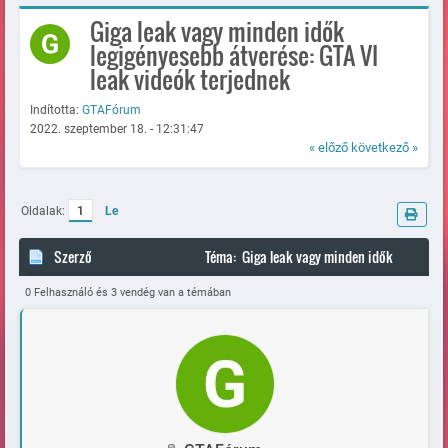
Giga leak vagy minden idők
legigényesebb átverése: GTA VI
leak videók terjednek
Indította:
GTAFórum
2022. szeptember 18. - 12:31:47
« előző
következő »
Oldalak:
1
Le
Szerző
Téma: Giga leak vagy minden idők
legigényesebb átverése: GTA VI leak videók terjednek (Megtekintve
0 Felhasználó és 3 vendég van a témában
83853 alkalommal)