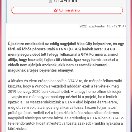
GTAFórum
Adminisztrátor
2022. szeptember 18. - 12:31:47
Új szintre emelkedett az eddig nagyjából Vice City helyszínre, és egy
férfi-nő főhős párosra utaló GTA VI (GTA6) leakek sora: 3.4 GB
mennyiségű videót tett fel egy felhasznál a GTA Forumsra, amiről
állítja, hogy tesztelői, fejlesztői videók. Igaz vagy hamis, ezeket a
videók nem ajánljuk azoknak, akik nem szeretnék elrontani
maguknak a teljes bejelentés élményét.
A látvány és elem erősen hasonlít a GTA V-re, de már pár felhasználó
kiszúrta, hogy a Windows verzióból adódóan ezek a felvételek még
2019-benvagy 2020-ban készülhettek – a nagy home office-ok idején
– vagyis ma már nagyon másképp nézhet ki a projekt, ha a lentiek
igazak is. Ha visszaemlékszünk a GTA V első képeire és trailerére,
még ott sem volt látványos a grafikai változás, hiszen folyamatos
próbálgatások mellett ezt a fejlesztés késői szakaszában érdemes
nagyjából tényleges szintre húzni, és eredetileg a GTA V-ben a GTA IV-
féle rendőrautók kicsit átfestett változata szakadt Franklin nyakába a
körözéskor.