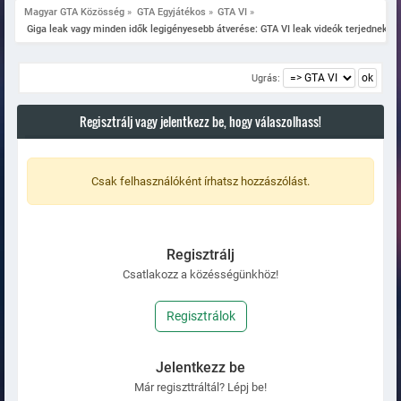
Magyar GTA Közösség
»
GTA Egyjátékos
»
GTA VI
»
 Giga leak vagy minden idők legigényesebb átverése: GTA VI leak videók terjednek
Ugrás:
Regisztrálj vagy jelentkezz be, hogy válaszolhass!
Csak felhasználóként írhatsz hozzászólást.
Regisztrálj
Csatlakozz a közésségünkhöz!
Regisztrálok
Jelentkezz be
Már regiszttráltál? Lépj be!