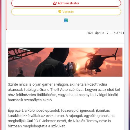
Adminisztrátor
Veterán
2021. április 17. - 14:37:11
Szinte nincs is olyan gamer a világon, aki ne találkozott volna
akárcsak futólag a Grand Theft Auto-szériával. Legyen az az első két
rész felülnézetes őrültködése, vagy a hatalmas nyitott világot kínáló
harmadik személyes akció.
Épp ezért, a különböző epizódok főszereplői igencsak ikonikus
karakterekké váltak az évek során. A rajongók egyből ugranak, ha
meghallják Carl “CJ” Johnson nevét, de Niko és Tommy neve is
biztosan megdobogtatja a szívüket.