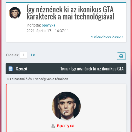
Így néznének ki az ikonikus GTA
karakterek a mai technológiával
Indította:
братуха
2021. április 17. - 14:37:11
« előző
következő »
Oldalak:
1
Le
Szerző
Téma: Így néznének ki az ikonikus GTA
karakterek a mai technológiával (Megtekintve 84758 alkalommal)
0 Felhasználó és 1 vendég van a témában
братуха