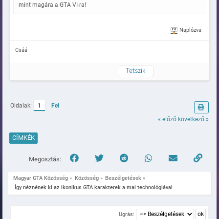
mint magára a GTA VI-ra!
Naplózva
Csáá
Tetszik
Oldalak:
1
Fel
« előző
következő »
CÍMKÉK
Megosztás:
Magyar GTA Közösség
»
Közösség
»
Beszélgetések
»
 Így néznének ki az ikonikus GTA karakterek a mai technológiával
Ugrás: