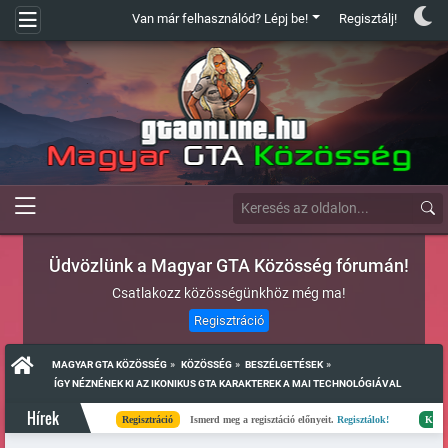
Van már felhasználód? Lépj be!
Regisztálj!
Üdvözlünk a Magyar GTA Közösség fórumán!
Csatlakozz közösségünkhöz még ma!
Regisztráció
»
»
»
MAGYAR GTA KÖZÖSSÉG
KÖZÖSSÉG
BESZÉLGETÉSEK
 ÍGY NÉZNÉNEK KI AZ IKONIKUS GTA KARAKTEREK A MAI TECHNOLÓGIÁVAL
Hírek
Regisztráció
Ismerd meg a regisztáció előnyeit.
Regisztálok!
Kész
Elké