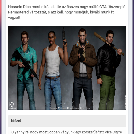
Hossein Diba most elkészítette az összes nagy múltú GTA főszereplő
Remastered változatát, s azt kell, hogy mondjuk, kiváló munkát
végzett.
Idézet
Olyannyira, hogy most jobban vágyunk egy korszerűsített Vice Cityre,