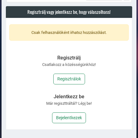
Regisztrálj vagy jelentkezz be, hogy válaszolhass!
Csak felhasználóként írhatsz hozzászólást.
Regisztrálj
Csatlakozz a közésségünkhöz!
Regisztrálok
Jelentkezz be
Már regiszttráltál? Lépj be!
Bejelentkezek