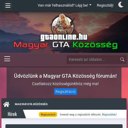
Van már felhasználód? Lépj be!
Regisztálj!
Üdvözlünk a Magyar GTA Közösség fórumán!
Csatlakozz közösségünkhöz még ma!
Regisztráció
MAGYAR GTA KÖZÖSSÉG
Hírek
Regisztráció
Ismerd meg a regisztáció előnyeit.
Regisztálok!
Kész