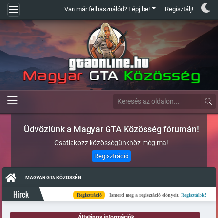
Van már felhasználód? Lépj be!
Regisztálj!
Üdvözlünk a Magyar GTA Közösség fórumán!
Csatlakozz közösségünkhöz még ma!
Regisztráció
MAGYAR GTA KÖZÖSSÉG
Hírek
Regisztráció
Ismerd meg a regisztáció előnyeit.
Regisztálok!
Általános információk