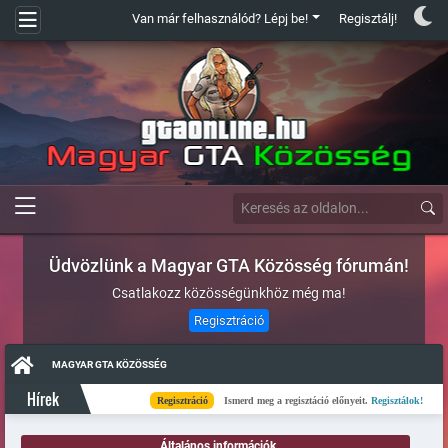
Van már felhasználód? Lépj be!
Regisztálj!
Üdvözlünk a Magyar GTA Közösség fórumán!
Csatlakozz közösségünkhöz még ma!
Regisztráció
MAGYAR GTA KÖZÖSSÉG
Hírek
Regisztráció
Ismerd meg a regisztáció előnyeit.
Regisztálok!
Általános információk