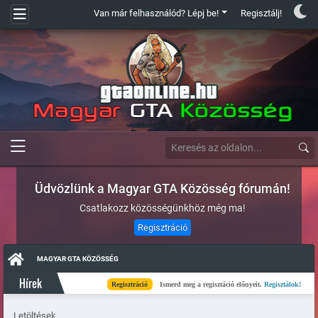
Van már felhasználód? Lépj be!
Regisztálj!
Üdvözlünk a Magyar GTA Közösség fórumán!
Csatlakozz közösségünkhöz még ma!
Regisztráció
MAGYAR GTA KÖZÖSSÉG
Hírek
Regisztráció
Ismerd meg a regisztáció előnyeit.
Regisztálok!
K
Letöltések