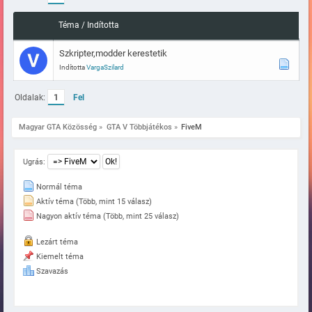
Téma
/
Indította
Szkripter,modder kerestetik
Indította
VargaSzilard
Oldalak:
1
Fel
Magyar GTA Közösség
»
GTA V Többjátékos
»
FiveM
Ugrás:
Normál téma
Aktív téma (Több, mint 15 válasz)
Nagyon aktív téma (Több, mint 25 válasz)
Lezárt téma
Kiemelt téma
Szavazás