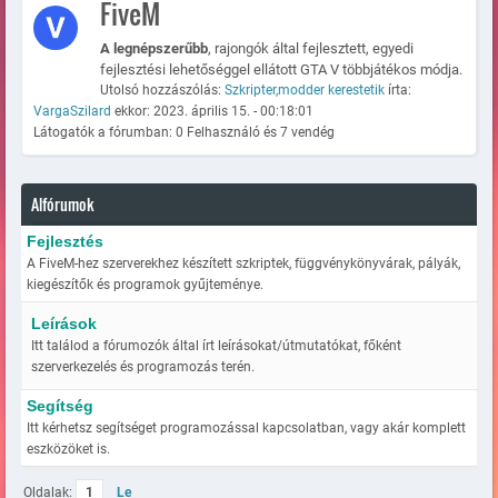
FiveM
A legnépszerűbb
, rajongók által fejlesztett, egyedi
fejlesztési lehetőséggel ellátott GTA V többjátékos módja.
Utolsó hozzászólás:
Szkripter,modder kerestetik
írta:
VargaSzilard
ekkor: 2023. április 15. - 00:18:01
Látogatók a fórumban: 0 Felhasználó és 7 vendég
Alfórumok
Fejlesztés
A FiveM-hez szerverekhez készített szkriptek, függvénykönyvárak, pályák,
kiegészítők és programok gyűjteménye.
Leírások
Itt találod a fórumozók által írt leírásokat/útmutatókat, főként
szerverkezelés és programozás terén.
Segítség
Itt kérhetsz segítséget programozással kapcsolatban, vagy akár komplett
eszközöket is.
Oldalak:
1
Le