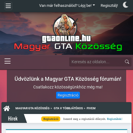
Van már felhasználód? Lépj be!
Regisztálj!
Üdvözlünk a Magyar GTA Közösség fórumán!
Csatlakozz közösségünkhöz még ma!
Regisztráció
»
»
MAGYAR GTA KÖZÖSSÉG
GTA V TÖBBJÁTÉKOS
FIVEM
Hírek
Regisztráció
Ismerd meg a regisztáció előnyeit.
Regisztálok!
Kész