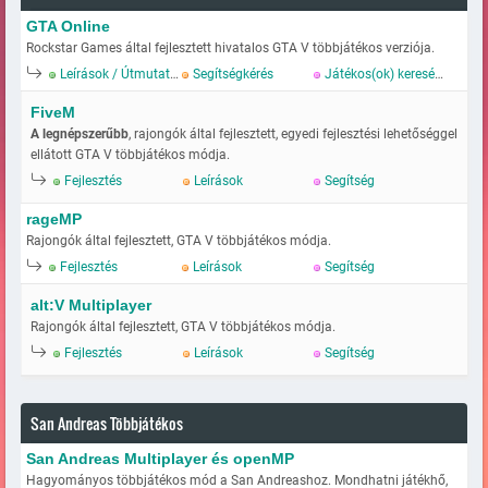
GTA Online
Rockstar Games által fejlesztett hivatalos GTA V többjátékos verziója.
Leírások / Útmutatok
Segítségkérés
Játékos(ok) keresése
FiveM
A legnépszerűbb
, rajongók által fejlesztett, egyedi fejlesztési lehetőséggel
ellátott GTA V többjátékos módja.
Fejlesztés
Leírások
Segítség
rageMP
Rajongók által fejlesztett, GTA V többjátékos módja.
Fejlesztés
Leírások
Segítség
alt:V Multiplayer
Rajongók által fejlesztett, GTA V többjátékos módja.
Fejlesztés
Leírások
Segítség
San Andreas Többjátékos
San Andreas Multiplayer és openMP
Hagyományos többjátékos mód a San Andreashoz. Mondhatni játékhő,