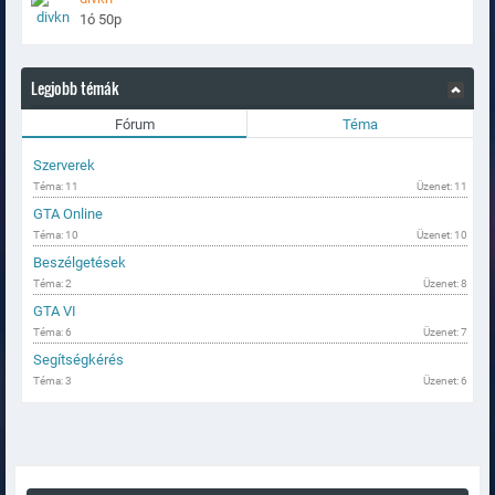
1ó 50p
Legjobb témák
Fórum
Téma
Szerverek
Téma: 11
Üzenet: 11
GTA Online
Téma: 10
Üzenet: 10
Beszélgetések
Téma: 2
Üzenet: 8
GTA VI
Téma: 6
Üzenet: 7
Segítségkérés
Téma: 3
Üzenet: 6