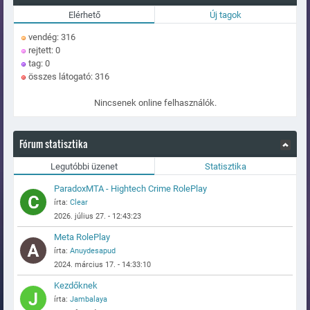
Elérhető
Új tagok
vendég: 316
rejtett: 0
tag: 0
összes látogató: 316
Nincsenek online felhasználók.
Fórum statisztika
Legutóbbi üzenet
Statisztika
ParadoxMTA - Hightech Crime RolePlay
írta:
Clear
2026. július 27. - 12:43:23
Meta RolePlay
írta:
Anuydesapud
2024. március 17. - 14:33:10
Kezdőknek
írta:
Jambalaya