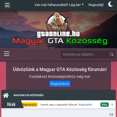
Van már felhasználód? Lépj be!
Regisztálj!
Üdvözlünk a Magyar GTA Közösség fórumán!
Csatlakozz közösségünkhöz még ma!
Regisztráció
MAGYAR GTA KÖZÖSSÉG
Hírek
Regisztráció
Ismerd meg a regisztáció előnyeit.
Regisztálok!
Kész
Elkészült a sz