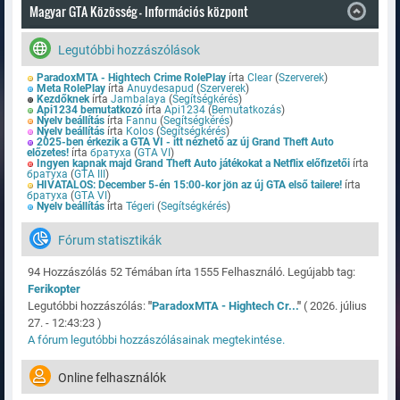
Magyar GTA Közösség - Információs központ
Legutóbbi hozzászólások
ParadoxMTA - Hightech Crime RolePlay
írta
Clear
(
Szerverek
)
Meta RolePlay
írta
Anuydesapud
(
Szerverek
)
Kezdőknek
írta
Jambalaya
(
Segítségkérés
)
Api1234 bemutatkozó
írta
Api1234
(
Bemutatkozás
)
Nyelv beállítás
írta
Fannu
(
Segítségkérés
)
Nyelv beállítás
írta
Kolos
(
Segítségkérés
)
2025-ben érkezik a GTA VI - itt nézhető az új Grand Theft Auto
előzetes!
írta
братуха
(
GTA VI
)
Ingyen kapnak majd Grand Theft Auto játékokat a Netflix előfizetői
írta
братуха
(
GTA III
)
HIVATALOS: December 5-én 15:00-kor jön az új GTA első tailere!
írta
братуха
(
GTA VI
)
Nyelv beállítás
írta
Tégeri
(
Segítségkérés
)
Fórum statisztikák
94 Hozzászólás 52 Témában írta 1555 Felhasználó. Legújabb tag:
Ferikopter
Legutóbbi hozzászólás:
"
ParadoxMTA - Hightech Cr...
"
( 2026. július
27. - 12:43:23 )
A fórum legutóbbi hozzászólásainak megtekintése.
Online felhasználók