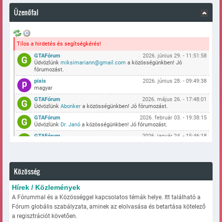
Üzenőfal
Tilos a hirdetés és segítségkérés!
GTAFórum
2026. június 29. - 11:51:58
Üdvözlünk
miksimariann@gmail.com
a közösségünkben! Jó
fórumozást.
pixis
2026. június 28. - 09:49:38
magyar
GTAFórum
2026. május 26. - 17:48:01
Üdvözlünk
Abonker
a közösségünkben! Jó fórumozást.
GTAFórum
2026. február 03. - 19:38:15
Üdvözlünk
Dr. Janó
a közösségünkben! Jó fórumozást.
GTAFórum
2026. január 24. - 15:46:18
Üdvözlünk
vadaszkh-12
a közösségünkben! Jó fórumozást.
GTAFórum
2025. december 09. - 13:30:38
Üdvözlünk
SzekeresMarci
a közösségünkben! Jó fórumozást.
Közösség
GTAFórum
2025. szeptember 26. - 20:19:39
Üdvözlünk
Peti786
a közösségünkben! Jó fórumozást.
Hírek / Közlemények
GTAFórum
2025. augusztus 11. - 05:30:45
A Fórummal és a Közösséggel kapcsolatos témák helye. Itt található a
Üdvözlünk
frici0822
a közösségünkben! Jó fórumozást.
Fórum globális szabályzata, aminek az elolvasása és betartása kötelező
GTAFórum
2025. augusztus 07. - 10:07:38
a regisztrációt követően.
Üdvözlünk
kristof45
a közösségünkben! Jó fórumozást.