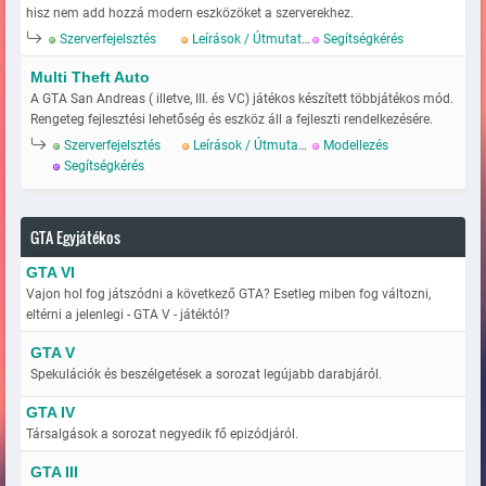
hisz nem add hozzá modern eszközöket a szerverekhez.
Szerverfejelsztés
Leírások / Útmutatok
Segítségkérés
Multi Theft Auto
A GTA San Andreas ( illetve, III. és VC) játékos készített többjátékos mód.
Rengeteg fejlesztési lehetőség és eszköz áll a fejleszti rendelkezésére.
Szerverfejelsztés
Leírások / Útmutatok
Modellezés
Segítségkérés
GTA Egyjátékos
GTA VI
Vajon hol fog játszódni a következő GTA? Esetleg miben fog változni,
eltérni a jelenlegi - GTA V - játéktól?
GTA V
Spekulációk és beszélgetések a sorozat legújabb darabjáról.
GTA IV
Társalgások a sorozat negyedik fő epizódjáról.
GTA III