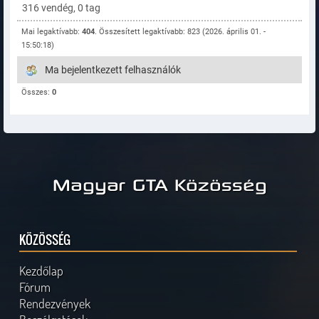
316 vendég, 0 tag
Mai legaktívabb:
404
. Összesített legaktívabb: 823 (2026. április 01. -
15:50:18)
Ma bejelentkezett felhasználók
Összes:
0
Magyar GTA Közösség
KÖZÖSSÉG
Kezdőlap
Fórum
Rendezvények