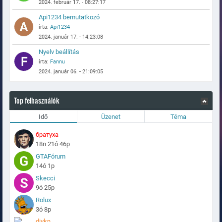
2024. február 17. - 08:27:17
Api1234 bemutatkozó
írta:
Api1234
2024. január 17. - 14:23:08
Nyelv beállítás
írta:
Fannu
2024. január 06. - 21:09:05
Top felhasználók
Idő
Üzenet
Téma
братуха
18n 21ó 46p
GTAFórum
14ó 1p
Skecci
9ó 25p
Rolux
3ó 8p
divkn