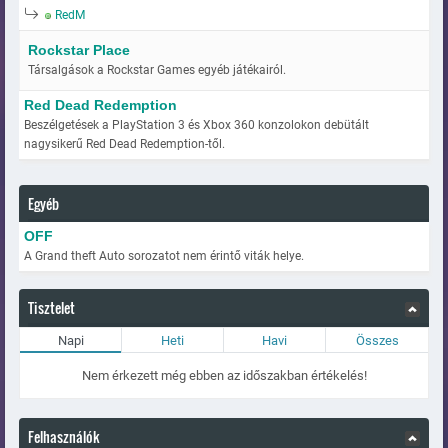
RedM
Rockstar Place
Társalgások a Rockstar Games egyéb játékairól.
Red Dead Redemption
Beszélgetések a PlayStation 3 és Xbox 360 konzolokon debütált
nagysikerű Red Dead Redemption-től.
Egyéb
OFF
A Grand theft Auto sorozatot nem érintő viták helye.
Tisztelet
Napi
Heti
Havi
Összes
Nem érkezett még ebben az időszakban értékelés!
Felhasználók