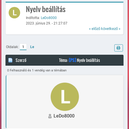
Nyelv beállítás
Indította:
LeDo8000
2023. június 29. - 21:27:07
« előző
következő »
Oldalak:
1
Le
Szerző
Téma:
[PS]
Nyelv beállítás
(Megtekintve 139792 alkalommal)
0 Felhasználó és 1 vendég van a témában
LeDo8000