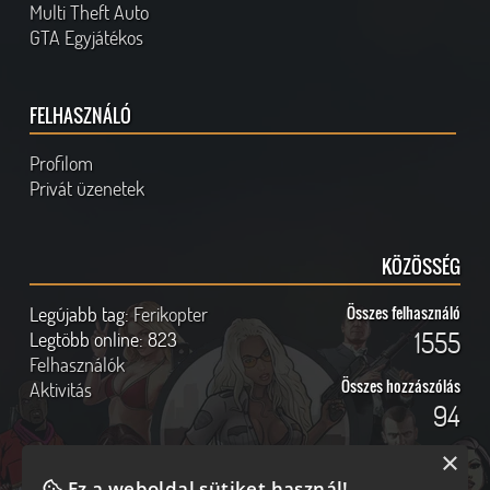
Multi Theft Auto
GTA Egyjátékos
FELHASZNÁLÓ
Profilom
Privát üzenetek
KÖZÖSSÉG
Legújabb tag:
Ferikopter
Összes felhasználó
1555
Legtöbb online:
823
Felhasználók
Összes hozzászólás
Aktivitás
94
×
Ez a weboldal sütiket használ!