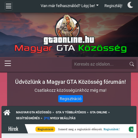
Van már felhasználód? Lépj be!
Regisztálj!
Üdvözlünk a Magyar GTA Közösség fórumán!
Csatlakozz közösségünkhöz még ma!
Regisztráció
»
»
»
MAGYAR GTA KÖZÖSSÉG
GTA V TÖBBJÁTÉKOS
GTA ONLINE
»
SEGÍTSÉGKÉRÉS
[PS]
 NYELV BEÁLLÍTÁS
Hírek
Regisztráció
Ismerd meg a regisztáció előnyeit.
Regisztálok!
Kész
Elk