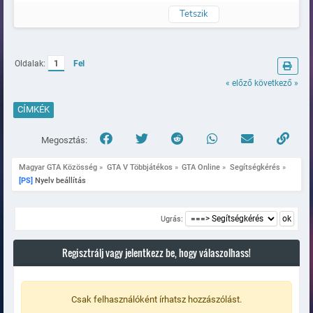
Tetszik
Naplózva
Oldalak:
1
Fel
« előző
következő »
CÍMKÉK
Megosztás:
Magyar GTA Közösség
»
GTA V Többjátékos
»
GTA Online
»
Segítségkérés
»
[PS]
 Nyelv beállítás
Ugrás:
Regisztrálj vagy jelentkezz be, hogy válaszolhass!
Csak felhasználóként írhatsz hozzászólást.