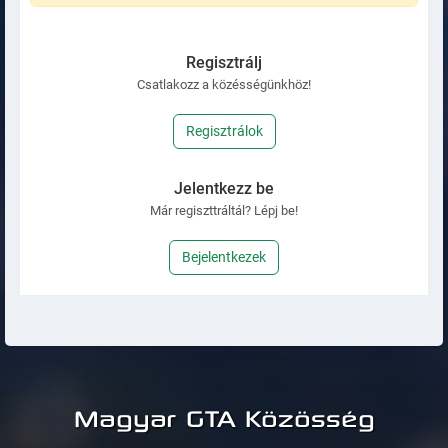
Regisztrálj
Csatlakozz a közésségünkhöz!
Regisztrálok
Jelentkezz be
Már regiszttráltál? Lépj be!
Bejelentkezek
Magyar GTA Közösség