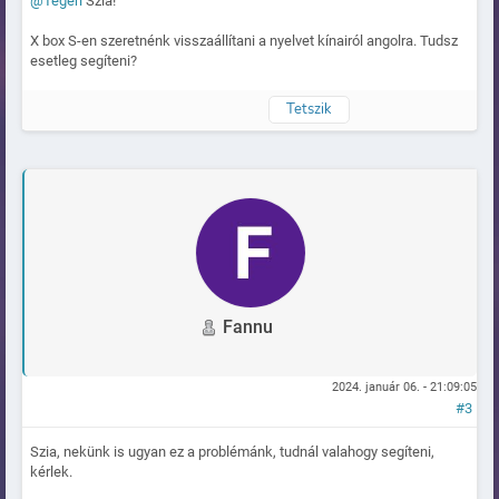
@Tégeri
Szia!
X box S-en szeretnénk visszaállítani a nyelvet kínairól angolra. Tudsz
esetleg segíteni?
Tetszik
Naplózva
Fannu
2024. január 06. - 21:09:05
#3
Szia, nekünk is ugyan ez a problémánk, tudnál valahogy segíteni,
kérlek.