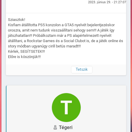
2023. június 29. - 21:27:07
Sziasztok!
Kisfiam átállította PS5 konzolon a GTA5 nyelvét bejelentjezéskor
oroszra, amit nem tudunk visszaállítani sehogy sem!!! A játék így
játszhatatlan!!! Próbálkoztam már a PS alapértelmezett nyelvét
átállítani, a Rockstar Games és a Social Clubot is, de a játék online és
story módban ugyanúgy cirill betüs maradt!!!
Kérlek, SEGÍTSETEK!!!
Előre is köszönjük!!!
Tetszik
Naplózva
Tégeri